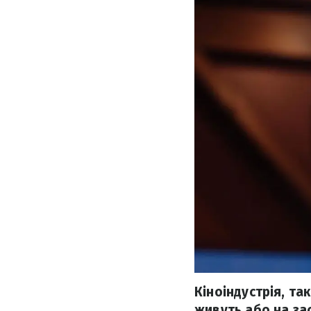
Кіноіндустрія, та
живуть або на за