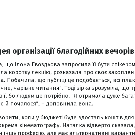
ея організації благодійних вечорів
, що Ілона Гвоздьова запросила її бути спікером 
вела коротку лекцію, розказала про своє захопле
а. Побачила, що публіці це подобається, всі плак
чне, чарівне читання". Тоді зірка зрозуміла, що 
зії, бо людям це потрібно. "Я отримала дуже баг
все й почалося", – доповнила вона.
ворити, коли у бюджеті буде вдосталь коштів дл
окрема кінематографу. Наталка відверто сказала
 іншу професію, але має альтернативні варіанти