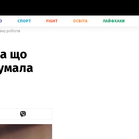
О
СПОРТ
FIGHT
ОСВІТА
ЛАЙФХАКИ
міну роботи
на що
думала