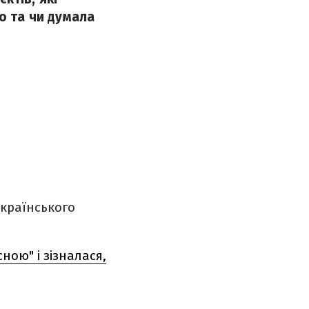
о та чи думала
українського
ою" і зізналася,