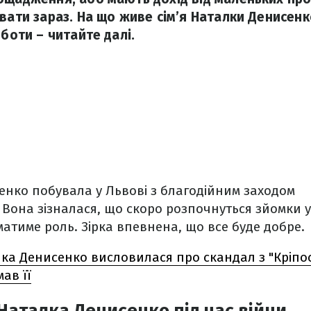
увати зараз. На що живе сім’я Наталки Денисенк
оботи – читайте далі.
нко побувала у Львові з благодійним заходом
. Вона зізналася, що скоро розпочнуться зйомки 
 матиме роль. Зірка впевнена, що все буде добре.
ка Денисенко висловилася про скандал з "Кріпосн
мав її
 Наталка Денисенко під час війни