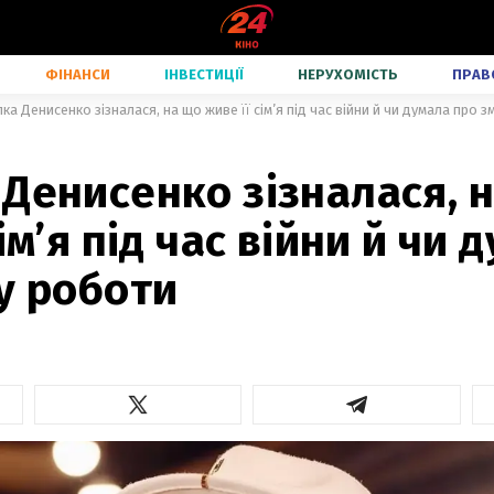
ФІНАНСИ
ІНВЕСТИЦІЇ
НЕРУХОМІСТЬ
ПРАВ
ка Денисенко зізналася, на що живе її сім’я під час війни й чи думала про з
Денисенко зізналася, 
ім’я під час війни й чи 
у роботи