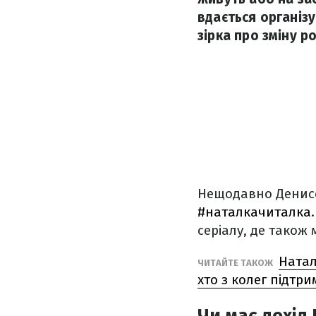
вдається організ
зірка про зміну р
Нещодавно Денисе
#наталкачиталка
серіалу, де також
Натал
ЧИТАЙТЕ ТАКОЖ
хто з колег підтри
Чи має дохід