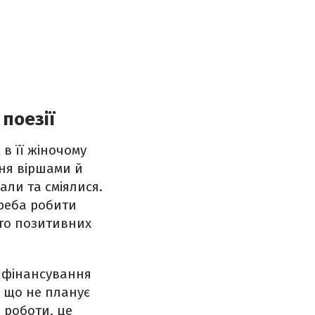
 поезії
в її жіночому
ння віршами й
али та сміялися.
треба робити
ато позитивних
я фінансування
, що не планує
 роботи, це