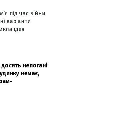
м’я під час війни
ні варіанти
икла ідея
 досить непогані
удинку немає,
грам-