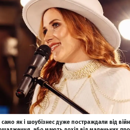
к само як і шоубізнес дуже постраждали від війн
ощадження, або мають дохід від маленьких проє