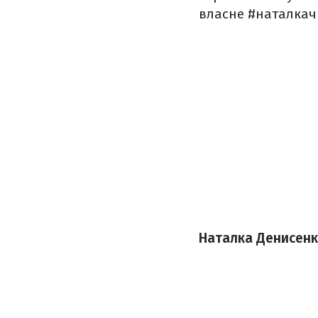
власне #наталкач
Наталка Денисенко