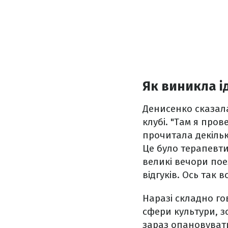
Як виникла ід
Денисенко сказала
клубі. "Там я про
прочитала декільк
Це було терапевти
великі вечори пое
відгуків. Ось так 
Наразі складно го
сфери культури, з
зараз опановувати