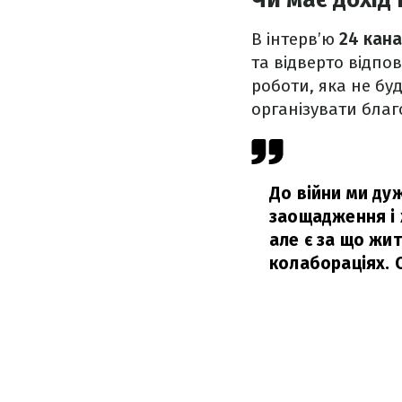
В інтерв’ю
24 кан
та відверто відпо
роботи, яка не буд
організувати благ
До війни ми ду
заощадження і 
але є за що жит
колабораціях. 