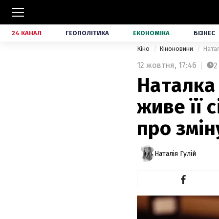
24 КАНАЛ
ГЕОПОЛІТИКА
ЕКОНОМІКА
БІЗНЕС
Кіно
Кіноновини
Натал
12 жовтня,
17:46
2
Наталка 
живе її с
про змін
Наталія Гулій