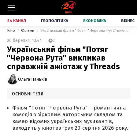
24 КАНАЛ
ГЕОПОЛІТИКА
ЕКОНОМІКА
БІЗНЕС
Кіно
Фільми
Український фільм "Потяг "Червона Рута" викликав справжній ажіотаж у Threads
20 березня,
13:44
2
Український фільм "Потяг
"Червона Рута" викликав
справжній ажіотаж у Threads
Ольга Паньків
ОСНОВНІ ТЕЗИ
Фільм "Потяг "Червона Рута" – романтична
комедія з зірковим акторським складом та
камео відомих українських музикантів,
виходить у кінотеатрах 20 серпня 2026 року.