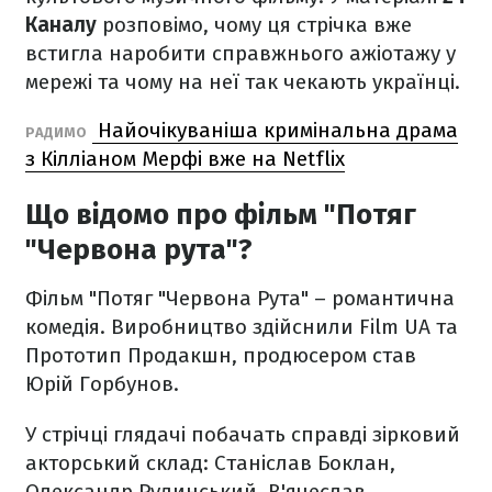
Каналу
розповімо, чому ця стрічка вже
встигла наробити справжнього ажіотажу у
мережі та чому на неї так чекають українці.
Найочікуваніша кримінальна драма
РАДИМО
з Кілліаном Мерфі вже на Netflix
Що відомо про фільм "Потяг
"Червона рута"?
Фільм "Потяг "Червона Рута" – романтична
комедія. Виробництво здійснили Film UA та
Прототип Продакшн, продюсером став
Юрій Горбунов.
У стрічці глядачі побачать справді зірковий
акторський склад: Станіслав Боклан,
Олександр Рудинський, В'ячеслав