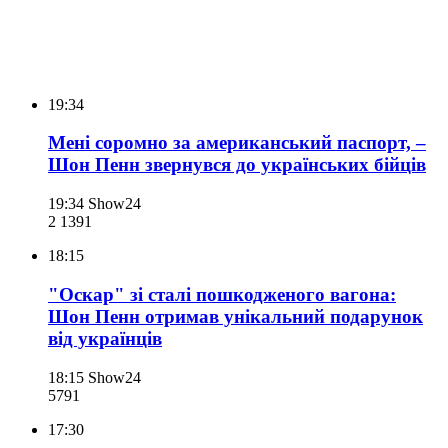
19:34
Мені соромно за американський паспорт, –
Шон Пенн звернувся до українських бійців
19:34
Show24
2 139
1
18:15
"Оскар" зі сталі пошкодженого вагона:
Шон Пенн отримав унікальний подарунок
від українців
18:15
Show24
579
1
17:30