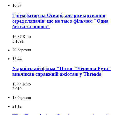
16:37
Тріумфатор на Оскарі, але розчарування
серед глядачів: що не так з фільмом "Одна
битва за іншою"
16:37
Кіно
3 189
1
20 березня
13:44
Український фільм "Потяг "Червона Рута"
викликав справжній ажіотаж у Threads
13:44
Кіно
2 019
18 березня
21:12