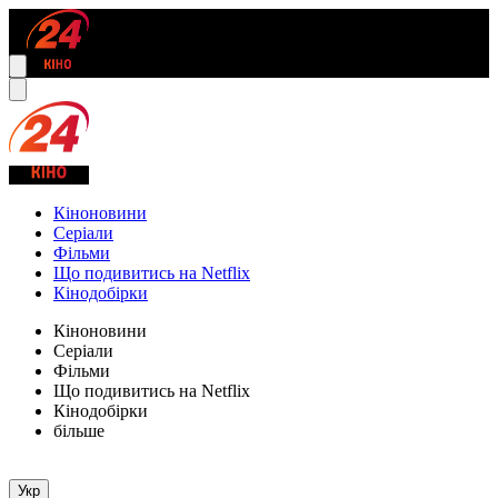
Кіноновини
Серіали
Фільми
Що подивитись на Netflix
Кінодобірки
Кіноновини
Серіали
Фільми
Що подивитись на Netflix
Кінодобірки
більше
Укр