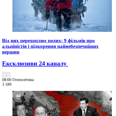
Від них перехоплює подих: 9 фільмів про
альпіністів і підкорення найнебезпечніших
вершин
Ексклюзиви 24 каналу
08:00
Геополітика
3 189