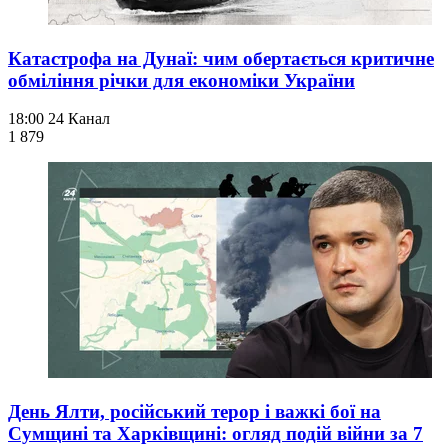
Катастрофа на Дунаї: чим обертається критичне
обміління річки для економіки України
18:00
24 Канал
1 879
День Ялти, російський терор і важкі бої на
Сумщині та Харківщині: огляд подій війни за 7