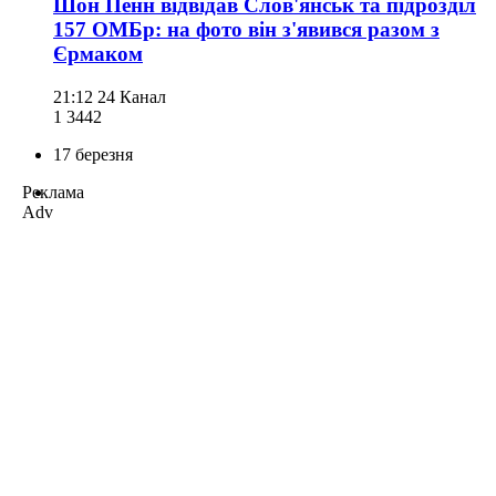
Шон Пенн відвідав Слов'янськ та підрозділ
157 ОМБр: на фото він з'явився разом з
Єрмаком
21:12
24 Канал
1 344
2
17 березня
Реклама
Adv