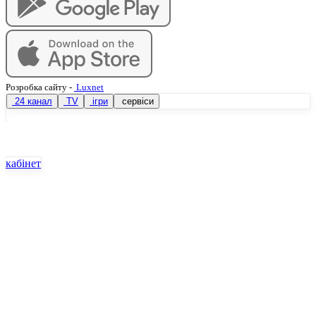
Розробка сайту
-
Luxnet
24 канал
TV
ігри
сервіси
кабінет