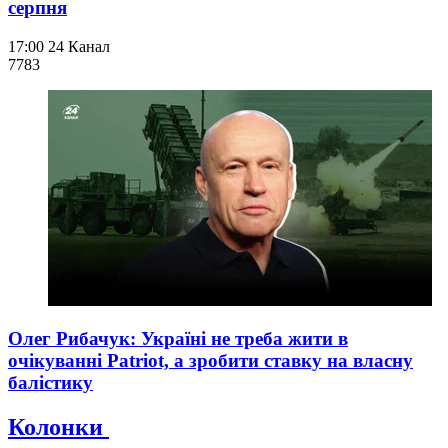
серпня
17:00
24 Канал
778
3
Олег Рибачук: Україні не треба жити в
очікуванні Patriot, а зробити ставку на власну
балістику
Колонки