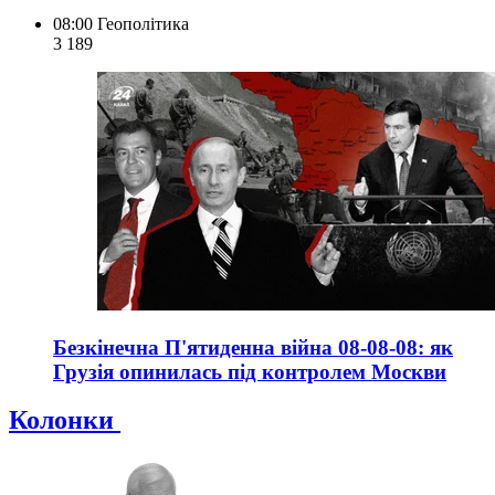
08:00
Геополітика
3 189
Безкінечна П'ятиденна війна 08-08-08: як
Грузія опинилась під контролем Москви
Колонки