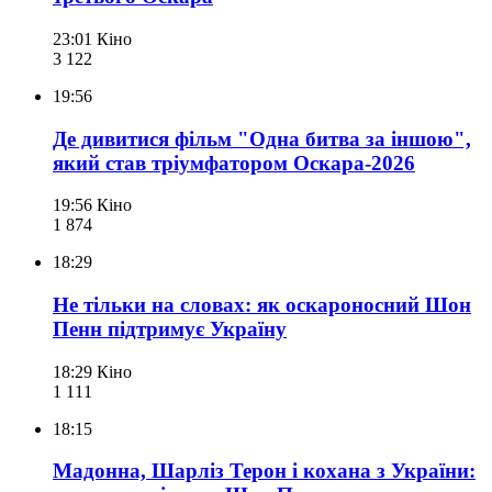
23:01
Кіно
3 122
19:56
Де дивитися фільм "Одна битва за іншою",
який став тріумфатором Оскара-2026
19:56
Кіно
1 874
18:29
Не тільки на словах: як оскароносний Шон
Пенн підтримує Україну
18:29
Кіно
1 111
18:15
Мадонна, Шарліз Терон і кохана з України: