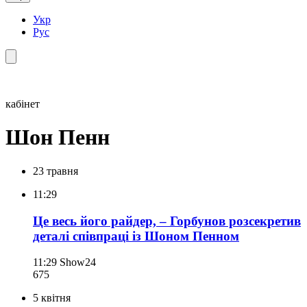
Укр
Рус
кабінет
Шон Пенн
23 травня
11:29
Це весь його райдер, – Горбунов розсекретив
деталі співпраці із Шоном Пенном
11:29
Show24
675
5 квітня