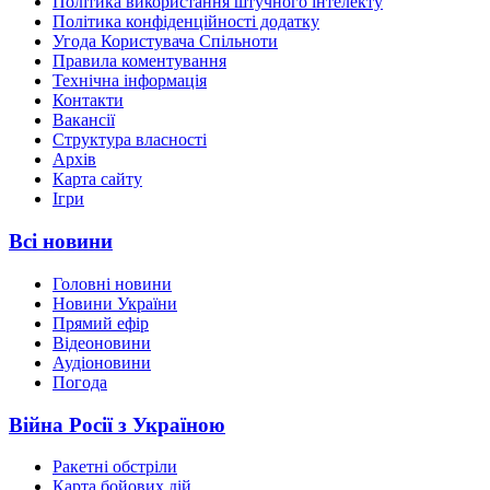
Політика використання штучного інтелекту
Політика конфіденційності додатку
Угода Користувача Спільноти
Правила коментування
Технічна інформація
Контакти
Вакансії
Структура власності
Архів
Карта сайту
Ігри
Всі новини
Головні новини
Новини України
Прямий ефір
Відеоновини
Аудіоновини
Погода
Війна Росії з Україною
Ракетні обстріли
Карта бойових дій