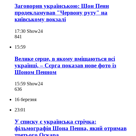
Заговорив українською: Шон Пенн
продекламував "Червону руту" на
київському вокзалі
17:30
Show24
841
15:59
Велике серце, в якому вміщаються всі
українці, – Сєрга показав нове фото із
Шоном Пенном
15:59
Show24
636
16 березня
23:01
У списку є українська стрічка:
фільмографія Шона Пенна, який отримав
третього Оскара