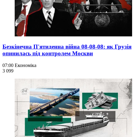
Безкінечна П'ятиденна війна 08-08-08: як Грузія
опинилась під контролем Москви
07:00
Економіка
3 099