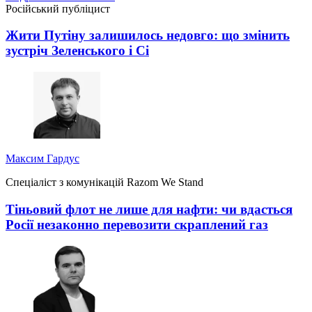
Російський публіцист
Жити Путіну залишилось недовго: що змінить
зустріч Зеленського і Сі
Максим Гардус
Спеціаліст з комунікацій Razom We Stand
Тіньовий флот не лише для нафти: чи вдасться
Росії незаконно перевозити скраплений газ