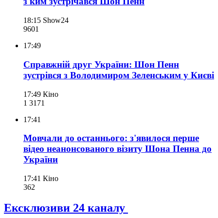
з ким зустрічався Шон Пенн
18:15
Show24
960
1
17:49
Справжній друг України: Шон Пенн
зустрівся з Володимиром Зеленським у Києві
17:49
Кіно
1 317
1
17:41
Мовчали до останнього: з'явилося перше
відео неанонсованого візиту Шона Пенна до
України
17:41
Кіно
362
Ексклюзиви 24 каналу