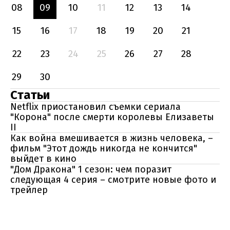
08
09
10
11
12
13
14
15
16
17
18
19
20
21
22
23
24
25
26
27
28
29
30
Статьи
Netflix приостановил съемки сериала
"Корона" после смерти королевы Елизаветы
II
Как война вмешивается в жизнь человека, –
фильм "Этот дождь никогда не кончится"
выйдет в кино
"Дом Дракона" 1 сезон: чем поразит
следующая 4 серия – смотрите новые фото и
трейлер