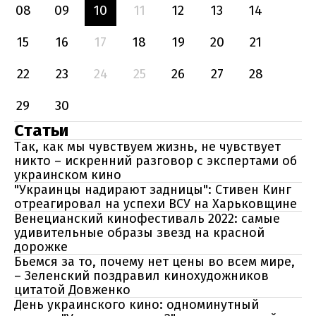
08
09
10
11
12
13
14
15
16
17
18
19
20
21
22
23
24
25
26
27
28
29
30
Статьи
Так, как мы чувствуем жизнь, не чувствует
никто – искренний разговор с экспертами об
украинском кино
"Украинцы надирают задницы": Стивен Кинг
отреагировал на успехи ВСУ на Харьковщине
Венецианский кинофестиваль 2022: самые
удивительные образы звезд на красной
дорожке
Бьемся за то, почему нет цены во всем мире,
– Зеленский поздравил кинохудожников
цитатой Довженко
День украинского кино: одноминутный