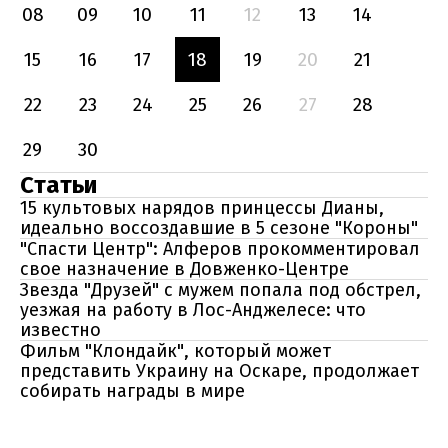
08
09
10
11
12
13
14
15
16
17
18
19
20
21
22
23
24
25
26
27
28
29
30
Статьи
15 культовых нарядов принцессы Дианы,
идеально воссоздавшие в 5 сезоне "Короны"
"Спасти Центр": Алферов прокомментировал
свое назначение в Довженко-Центре
Звезда "Друзей" с мужем попала под обстрел,
уезжая на работу в Лос-Анджелесе: что
известно
Фильм "Клондайк", который может
представить Украину на Оскаре, продолжает
собирать награды в мире