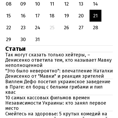
08
09
10
11
12
13
14
15
16
17
18
19
20
21
22
23
24
25
26
27
28
29
30
31
Статьи
Так могут сказать только хейтеры, –
Денисенко ответила тем, кто называет Мавку
неполноценной
"Это было невероятно": впечатление Наталки
Денисенко от "Мавки" и реакция зрителей
Виллем Дефо посетил украинское заведение
в Праге: ел борщ с белыми грибами и пил
квас
10 самых кассовых фильмов времен
Независимости Украины: кто занял первое
место
Смейтесь на здоровье: 5 крутых комедий на