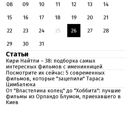
08
09
10
11
12
13
14
15
16
17
18
19
20
21
22
23
24
25
26
27
28
29
30
31
Статьи
Кири Найтли – 38: подборка самых
интересных фильмов с именинницей
Посмотрите их сейчас: 5 современных
фильмов, которые "зацепили" Тараса
Цимбалюка
От "Властелина колец" до "Хоббита": лучшие
фильмы из Орландо Блумом, приехавшего в
Киев