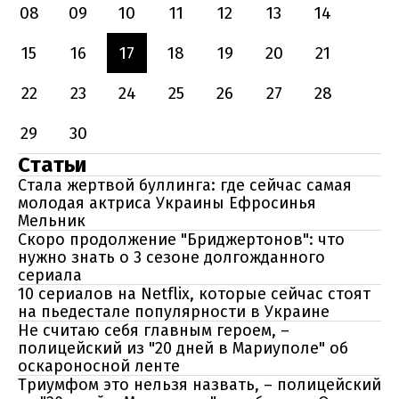
08
09
10
11
12
13
14
15
16
17
18
19
20
21
22
23
24
25
26
27
28
29
30
Статьи
Стала жертвой буллинга: где сейчас самая
молодая актриса Украины Ефросинья
Мельник
Скоро продолжение "Бриджертонов": что
нужно знать о 3 сезоне долгожданного
сериала
10 сериалов на Netflix, которые сейчас стоят
на пьедестале популярности в Украине
Не считаю себя главным героем, –
полицейский из "20 дней в Мариуполе" об
оскароносной ленте
Триумфом это нельзя назвать, – полицейский