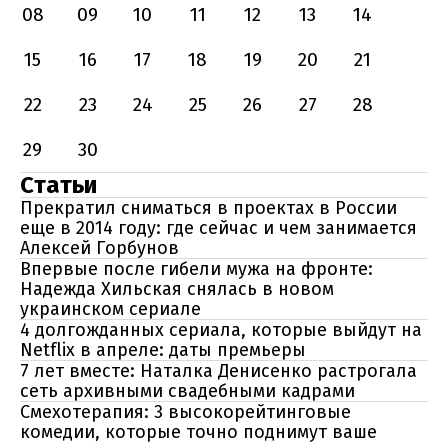
08
09
10
11
12
13
14
15
16
17
18
19
20
21
22
23
24
25
26
27
28
29
30
Статьи
Прекратил сниматься в проектах в России
еще в 2014 году: где сейчас и чем занимается
Алексей Горбунов
Впервые после гибели мужа на фронте:
Надежда Хильская снялась в новом
украинском сериале
4 долгожданных сериала, которые выйдут на
Netflix в апреле: даты премьеры
7 лет вместе: Наталка Денисенко растрогала
сеть архивными свадебными кадрами
Смехотерапия: 3 высокорейтинговые
комедии, которые точно поднимут ваше