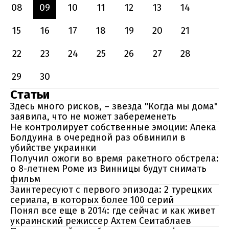
08
09
10
11
12
13
14
15
16
17
18
19
20
21
22
23
24
25
26
27
28
29
30
Статьи
Здесь много рисков, – звезда "Когда мы дома"
заявила, что не может забеременеть
Не контролирует собственные эмоции: Алека
Болдуина в очередной раз обвинили в
убийстве украинки
Получил ожоги во время ракетного обстрела:
о 8-летнем Роме из Винницы будут снимать
фильм
Заинтересуют с первого эпизода: 2 турецких
сериала, в которых более 100 серий
Понял все еще в 2014: где сейчас и как живет
украинский режиссер Ахтем Сеитаблаев