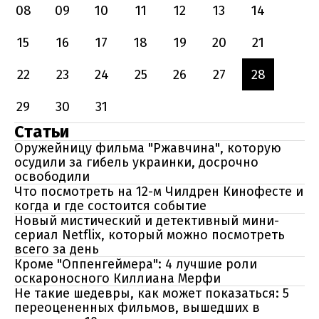
08
09
10
11
12
13
14
15
16
17
18
19
20
21
22
23
24
25
26
27
28
29
30
31
Статьи
Оружейницу фильма "Ржавчина", которую
осудили за гибель украинки, досрочно
освободили
Что посмотреть на 12-м Чилдрен Кинофесте и
когда и где состоится событие
Новый мистический и детективный мини-
сериал Netflix, который можно посмотреть
всего за день
Кроме "Оппенгеймера": 4 лучшие роли
оскароносного Киллиана Мерфи
Не такие шедевры, как может показаться: 5
переоцененных фильмов, вышедших в