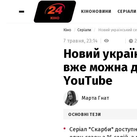
КІНОНОВИНИ
СЕРІАЛИ
Кіно
Серіали
 Новий український с
7 травня,
23:14
2
Новий украї
вже можна д
YouTube
Марта Гнат
ОСНОВНІ ТЕЗИ
Серіал "Скарби" доступ