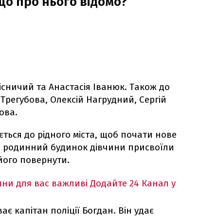
що про нього відомо?
існичий та Анастасія Іванюк. Також до
Трегубова, Олексій Нагрудний, Сергій
ова.
ається до рідного міста, щоб почати нове
ків родинний будинок дівчини присвоїли
його повернути.
ни для вас важливі
Додайте 24 Канал у
ає капітан поліції Богдан. Він удає