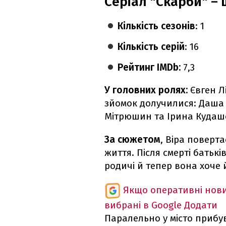
Серіал "Скарби" – 
Кількість сезонів
: 1
Кількість серій
: 16
Рейтинг IMDb:
7,3
У головних ролях:
Євген Л
зйомок долучилися: Даша 
Мітрюшин та Ірина Кудаш
За сюжетом
, Віра поверт
життя. Після смерті бать
родичі й тепер вона хоче 
Якщо оперативні нови
вибрані в Google
Додати
Паралельно у місто прибув