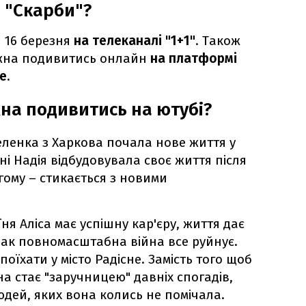
л "Скарби"?
я 16 березня
на телеканалі "1+1"
. Також
ожна подивитись онлайн
на платформі
e
.
жна подивитись на ютубі?
ленка з Харкова почала нове життя у
ні Надія відбудовувала своє життя після
угому – стикається з новими
їня Аліса має успішну кар'єру, життя дає
нак повномасштабна війна все руйнує.
оїхати у місто Радісне. Замість того щоб
на стає "заручницею" давніх спогадів,
дей, яких вона колись не помічала.