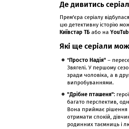
Де дивитись серіа
Прем'єра серіалу відбулас
цю детективну історію м
Київстар ТБ
або на
YouTub
Які ще серіали мо
"
Просто Надія"
– пересе
Звягелі. У першому сезо
зради чоловіка, а в др
випробуваннями.
"Дрібне пташеня":
геро
багато перспектив, од
Вона приймає рішення п
отримати спокій, дівчи
родинних таємниць і лю