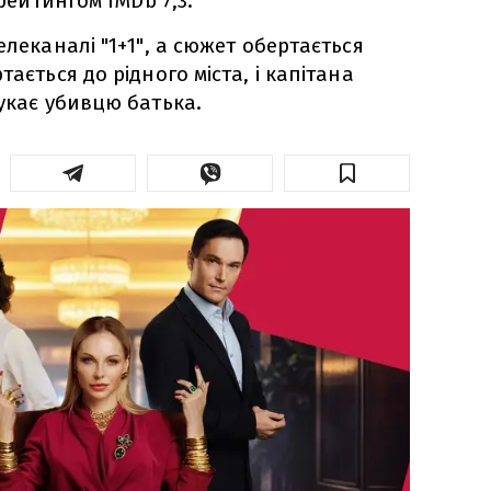
 рейтингом IMDb 7,3.
елеканалі "1+1", а сюжет обертається
тається до рідного міста, і капітана
шукає убивцю батька.