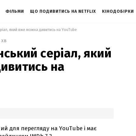
ФІЛЬМИ
ЩО ПОДИВИТИСЬ НА NETFLIX
КІНОДОБІРКИ
еріал, який вже можна дивитись на YouTube 
 хв
нський серіал, який
ивитись на
ний для перегляду на YouTube і має