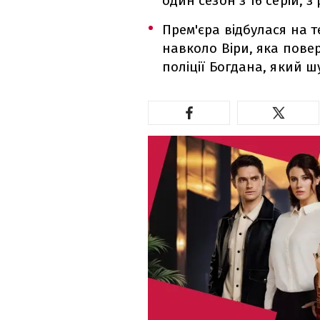
один сезон з 16 серій, з
Прем'єра відбулася на т
навколо Віри, яка повер
поліції Богдана, який 