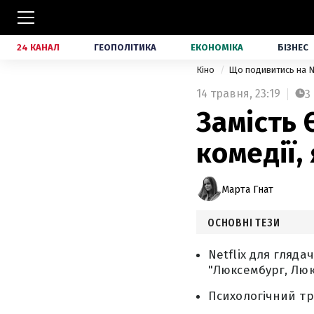
24 КАНАЛ
ГЕОПОЛІТИКА
ЕКОНОМІКА
БІЗНЕС
Кіно
Що подивитись на N
14 травня,
23:19
3
Замість 
комедії,
Марта Гнат
ОСНОВНІ ТЕЗИ
Netflix для гляда
"Люксембург, Люк
Психологічний три