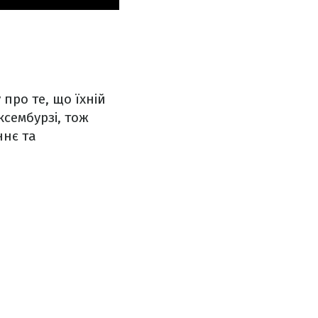
про те, що їхній
ксембурзі, тож
ннє та