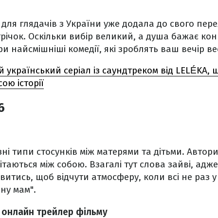
 для глядачів з України уже додала до свого пер
трічок. Оскільки вибір великий, а душа бажає кон
и найсмішніші комедії, які зроблять ваш вечір ве
 український серіал із саундтреком від LELÉKA, 
ою історії
6
зні типи стосунків між матерями та дітьми. Автори
ітаються між собою. Взагалі тут слова зайві, адж
ивитись, щоб відчути атмосферу, коли всі не раз 
ну мам".
я онлайн трейлер фільму