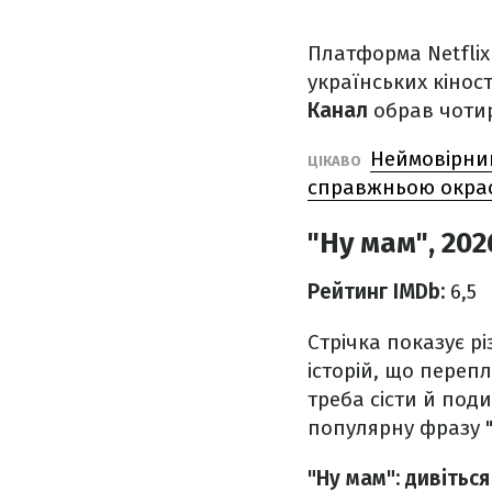
Платформа Netflix
українських кінос
Канал
обрав чотир
Неймовірний
ЦІКАВО
справжньою окрас
"Ну мам", 202
Рейтинг IMDb:
6,5
Стрічка показує рі
історій, що перепл
треба сісти й под
популярну фразу "
"Ну мам": дивітьс