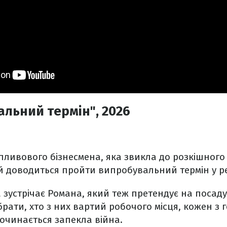
льний термін", 2026
пливового бізнесмена, яка звикла до розкішного 
й доводиться пройти випробувальний термін у ре
а зустрічає Романа, який теж претендує на посад
рати, хто з них вартий робочого місця, кожен з г
починається запекла війна.