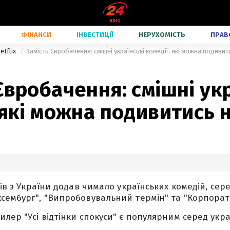
ФІНАНСИ
ІНВЕСТИЦІЇ
НЕРУХОМІСТЬ
ПРАВ
etflix
Замість Євробачення: смішні українські комедії, які можна подивити
Євробачення: смішні ук
 які можна подивитись н
чів з України додав чимало українських комедій, сер
сембург", "Випробовувальний термін" та "Корпорат
лер "Усі відтінки спокуси" є популярним серед украї