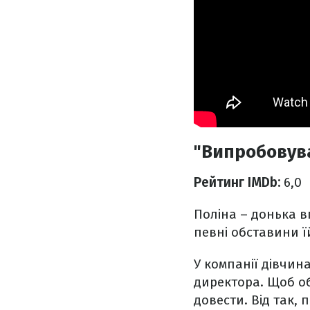
"Випробовува
Рейтинг IMDb:
6,0
Поліна – донька в
певні обставини ї
У компанії дівчин
директора. Щоб об
довести. Від так, 