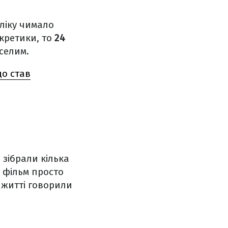
еліку чимало
кретики, то
24
селим.
що став
 зібрали кілька
е фільм просто
у житті говорили