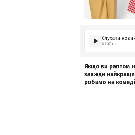
Слухати нови
01:07 хв
Якщо ви раптом н
завжди найкращим
робимо на комеді