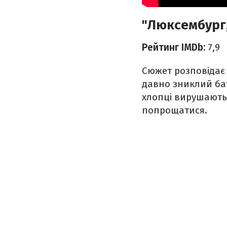
"Люксембург,
Рейтинг IMDb:
7,9
Сюжет розповідає п
давно зниклий бат
хлопці вирушають
попрощатися.