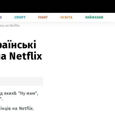
О
СПОРТ
FIGHT
ОСВІТА
ЛАЙФХАКИ
сь на Netflix
раїнські
а Netflix
ед яких& "Ну мам",
".
нців на Netflix.