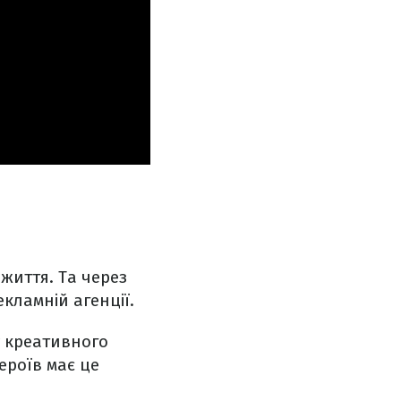
життя. Та через
кламній агенції.
у креативного
ероїв має це