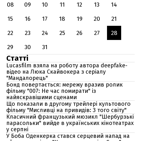
08
09
10
11
12
13
14
15
16
17
18
19
20
21
22
23
24
25
26
27
28
29
30
31
Статті
Lucasfilm взяла на роботу автора deepfake-
відео на Люка Скайвокера з серіалу
"Мандалорець"
Бонд повертається: мережу вразив ролик
фільму "007: Не час помирати" із
найяскравішими сценами
Що показали в другому трейлері культового
фільму "Мисливці на привидів: З того світу"
Класичний французький мюзикл "Шербурзькі
парасольки" вийде в українських кінотеатрах
у серпні
У Боба Оденкерка стався серцевий напад на