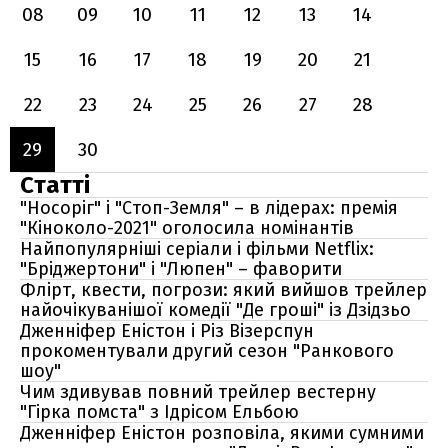
08
09
10
11
12
13
14
15
16
17
18
19
20
21
22
23
24
25
26
27
28
29
30
Статті
"Носоріг" і "Стоп-Земля" – в лідерах: премія
"Кіноколо-2021" оголосила номінантів
Найпопулярніші серіали і фільми Netflix:
"Бріджертони" і "Люпен" – фаворити
Флірт, квести, погрози: який вийшов трейлер
найочікуванішої комедії "Де гроші" із Дзідзьо
Дженніфер Еністон і Різ Візерспун
прокоментували другий сезон "Ранкового
шоу"
Чим здивував повний трейлер вестерну
"Гірка помста" з Ідрісом Ельбою
Дженніфер Еністон розповіла, якими сумними