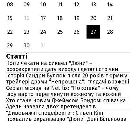
08
09
10
11
12
13
14
15
16
17
18
19
20
21
22
23
24
25
26
27
28
29
30
31
Статті
Коли чекати на сиквел "Дюни" –
розсекретили дату виходу і деталі стрічки
Історія Сандри Буллок після 20 років тюрми у
трейлері драми "Непрощена": глядачі вражені
Серіал місяця на Netflix: "Покоївка" – чому
шоу варто переглянути кожному та кожній
Хто стане новим Джеймсом Бондом: співачка
Адель назвала двох претендентів
"Дивовижні спецефекти": Стівен Кінг
похвалив екранізацію "Дюни" Дені Вільньова