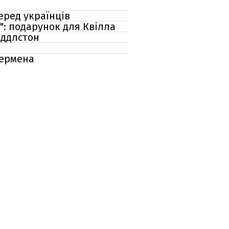
еред українців
": подарунок для Квілла
іддлстон
пермена