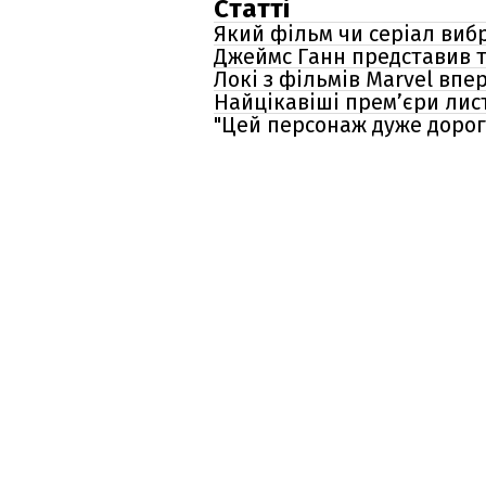
Статті
Який фільм чи серіал вибр
Джеймс Ганн представив т
Локі з фільмів Marvel впе
Найцікавіші прем’єри лист
"Цей персонаж дуже дорог