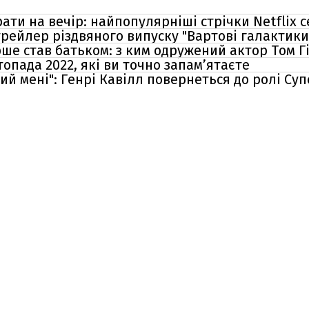
ати на вечір: найпопулярніші стрічки Netflix с
рейлер різдвяного випуску "Вартові галактики
рше став батьком: з ким одружений актор Том Г
опада 2022, які ви точно запам’ятаєте
ий мені": Генрі Кавілл повернеться до ролі Су