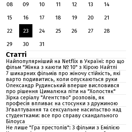
08
09
10
11
12
13
14
15
16
17
18
19
20
21
22
23
24
25
26
27
28
29
30
31
Статті
Найпопулярніший на Netflix в Україні: про що
фільм "Жінка з каюти № 10" з Кірою Найтлі
7 шикарних фільмів про жіночу стійкість, які
варто подивитись, коли опускаються руки
Олександр Рудинський вперше висловився
про рішення Цималюка піти на "Холостяк"
Зірка серіалу "Агентство" розповів, як
професія впливає на стосунки з дружиною
Зґвалтування та сексуальне насильство над
студентками: все про справу скандального
Білоуса
Не лише "Гра престолів": 3 фільми з Емілією