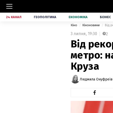
24 КАНАЛ
ГЕОПОЛІТИКА
ЕКОНОМІКА
БІЗНЕС
Кіно
Кіноновини
Від р
3 липня,
19:30
2
Від реко
метро: н
Круза
Людмила Онуфреїв