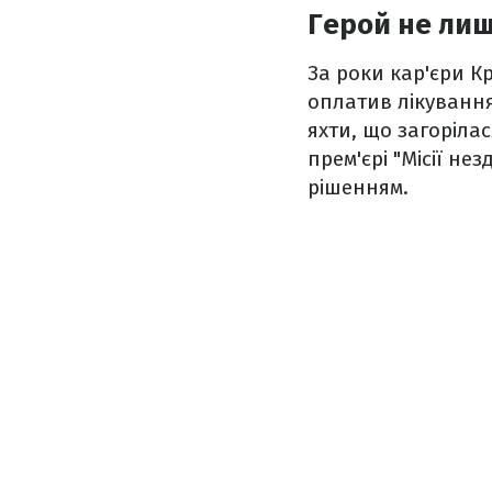
Герой не лиш
За роки кар'єри К
оплатив лікування
яхти, що загорілас
прем'єрі "Місії не
рішенням.