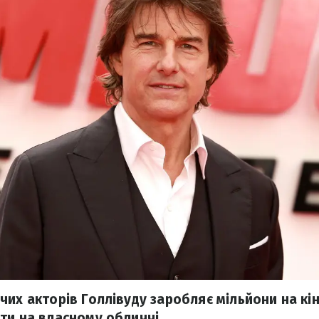
их акторів Голлівуду заробляє мільйони на кін
ти на власному обличчі.