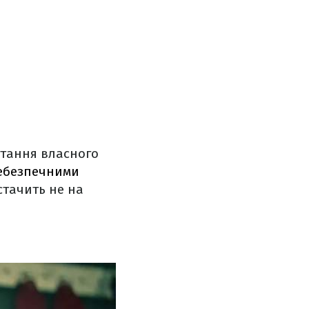
стання власного
ебезпечними
стачить не на