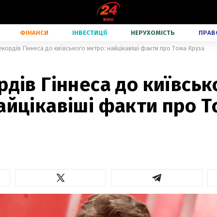
ФІНАНСИ
ІНВЕСТИЦІЇ
НЕРУХОМІСТЬ
ПРАВ
екордів Гіннеса до київського метро: найцікавіші факти про Тома Круза
рдів Гіннеса до київськ
айцікавіші факти про Т