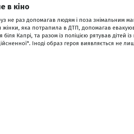
е в кіно
руз не раз допомагав людям і поза знімальним м
 жінки, яка потрапила в ДТП, допомагав евакуюв
я біля Капрі, та разом із поліцією рятував дітей і
здійсненної". Іноді образ героя виявляється не л