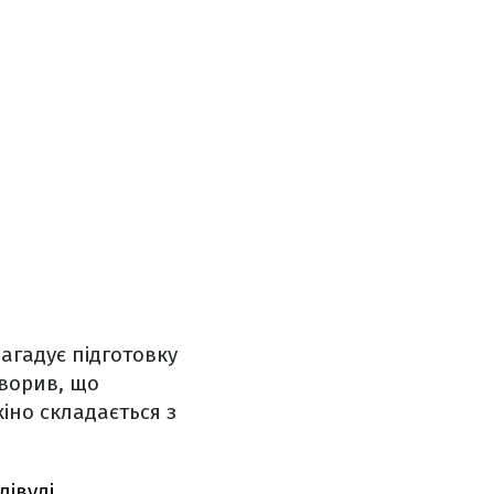
нагадує підготовку
оворив, що
іно складається з
івуді.