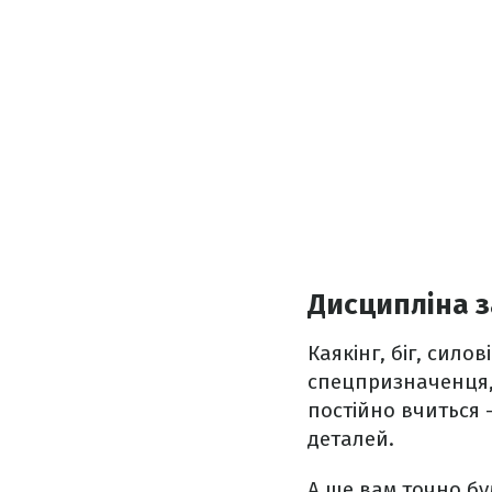
Дисципліна з
Каякінг, біг, сил
спецпризначенця, 
постійно вчиться 
деталей.
А ще вам точно бу