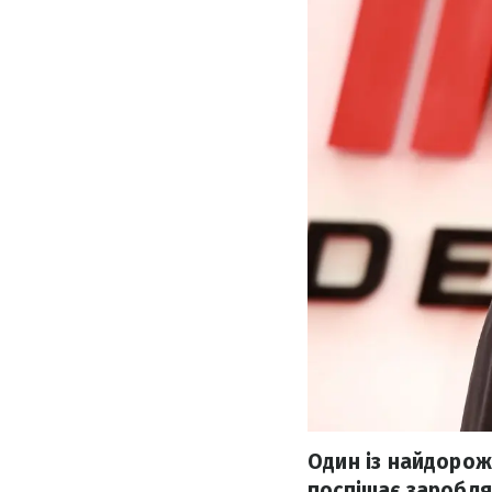
Один із найдорожч
поспішає заробля