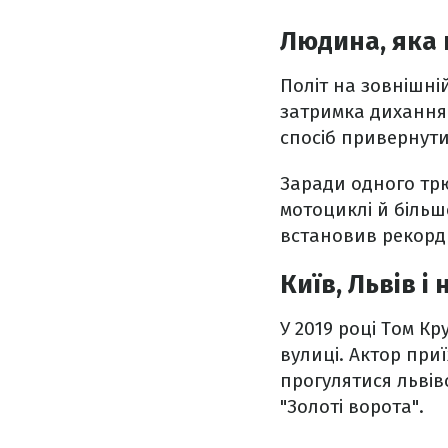
Людина, яка 
Політ на зовнішні
затримка дихання 
спосіб привернути
Заради одного трю
мотоциклі й більше
встановив рекорд
Київ, Львів і
У 2019 році Том Кр
вулиці. Актор при
прогулятися львів
"Золоті ворота".