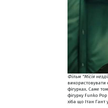
Фільм "Місія незді
використовувати с
фігурках. Саме то
фігурку Funko Pop
хіба що Ітан Гант 