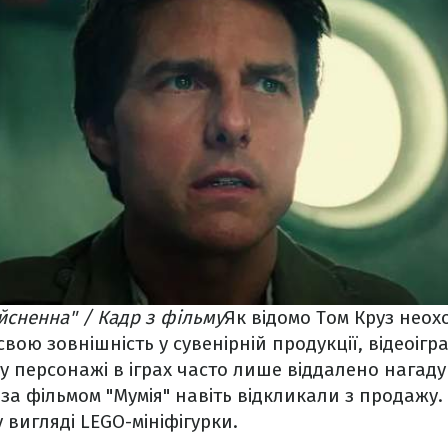
йсненна" / Кадр з фільму
Як відомо Том Круз неох
вою зовнішність у сувенірній продукції, відеоігр
му персонажі в іграх часто лише віддалено нагаду
 за фільмом "Мумія" навіть відкликали з продажу
у вигляді LEGO-мініфігурки.