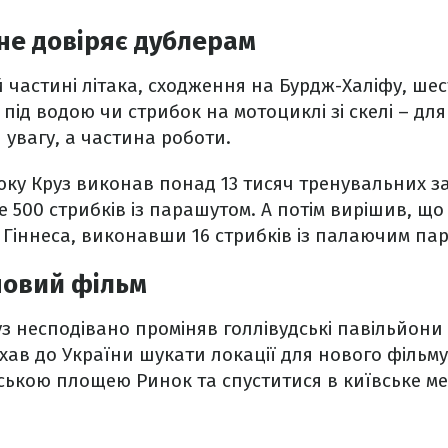
не довіряє дублерам
й частині літака, сходження на Бурдж-Халіфу, ш
під водою чи стрибок на мотоциклі зі скелі – для
 увагу, а частина роботи.
ку Круз виконав понад 13 тисяч тренувальних за
 500 стрибків із парашутом. А потім вирішив, що 
 Гіннеса, виконавши 16 стрибків із палаючим па
 новий фільм
уз несподівано проміняв голлівудські павільйони 
їхав до України шукати локації для нового фільму
ською площею Ринок та спуститися в київське ме