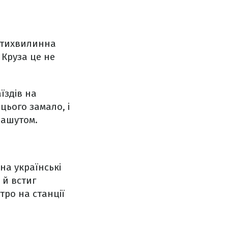
естихвилинна
 Круза це не
їздів на
цього замало, і
рашутом.
на українські
 й встиг
тро на станції