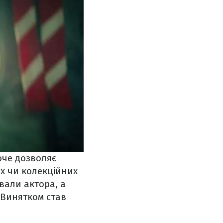
оче дозволяє
ах чи колекційних
вали актора, а
. Винятком став