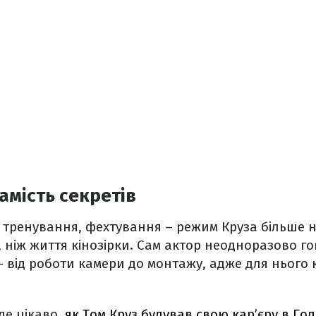
амість секретів
ові тренування, фехтування – режим Круза більше 
ніж життя кінозірки. Сам актор неодноразово г
– від роботи камери до монтажу, адже для нього к
де цікаво,
як Том Круз будував свою кар’єру в Голл