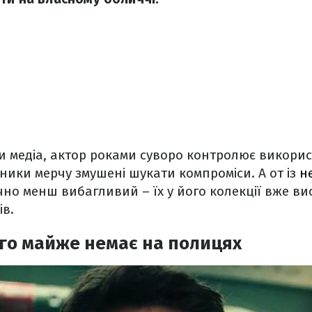
и медіа, актор роками суворо контролює викори
ники мерчу змушені шукати компроміси. А от із
н
но менш вибагливий – їх у його колекції вже ви
ів.
го майже немає на полицях