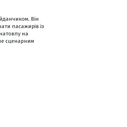
айданчиком. Він
ати пасажирів із
з натовпу на
ише сценарним