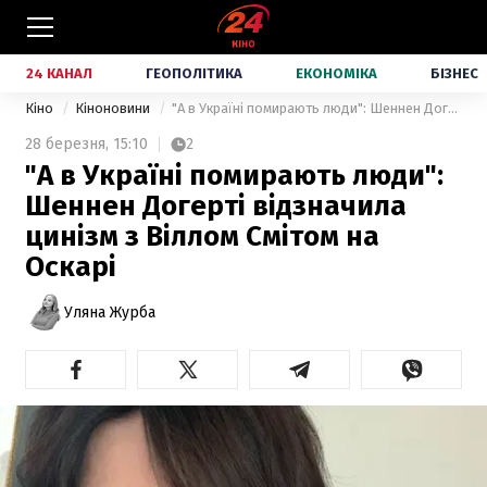
24 КАНАЛ
ГЕОПОЛІТИКА
ЕКОНОМІКА
БІЗНЕС
Кіно
Кіноновини
"А в Україні помирають люди": Шеннен Догерті відзначила цинізм з Віллом Смітом на Оскарі
28 березня,
15:10
2
"А в Україні помирають люди":
Шеннен Догерті відзначила
цинізм з Віллом Смітом на
Оскарі
Уляна Журба