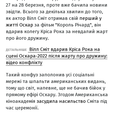
27 на 28 березня, проте вже бачила новини
звідти. Всього за декілька хвилин до того,
як актор Вілл Сміт отримав свій
перший у
житті Оскар
за фільм "Король Річард", він
вдарив колегу Кріса Рока за невдалий жарт
про його дружину.
Вілл Сміт вдарив Кріса Рока на
ДЕТАЛЬНІШЕ
сцені Оскара-2022 після жарту про дружину:
відео конфлікту
Такий конфуз заполонив усі соціальні
мережі та шпальти американських видань,
тому що світ, напевне, ще не бачив бійок у
прямому ефірі Оскару. Згодом Американська
кіноакадемія
засудила насильство
Сміта під
час церемонії.