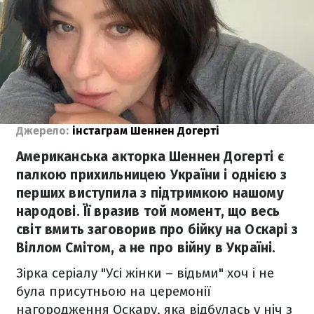
Джерело:
інстаграм Шеннен Догерті
Американська акторка Шеннен Догерті є
палкою прихильницею України і однією з
перших виступила з підтримкою нашому
народові. Її вразив той момент, що весь
світ вмить заговорив про бійку на Оскарі з
Віллом Смітом, а не про війну в Україні.
Зірка серіалу "Усі жінки – відьми" хоч і не
була присутньою на церемонії
нагородження Оскару, яка відбулась у ніч з