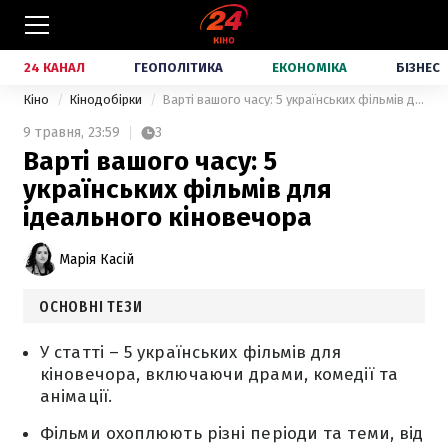
24 КАНАЛ
ГЕОПОЛІТИКА
ЕКОНОМІКА
БІЗНЕС
Кіно
Кінодобірки
Варті вашого часу: 5 українських фільмів для ідеального кіновечора
9 травня,
23:59
3
Варті вашого часу: 5
українських фільмів для
ідеального кіновечора
Марія Касій
ОСНОВНІ ТЕЗИ
У статті – 5 українських фільмів для
кіновечора, включаючи драми, комедії та
анімації.
Фільми охоплюють різні періоди та теми, від