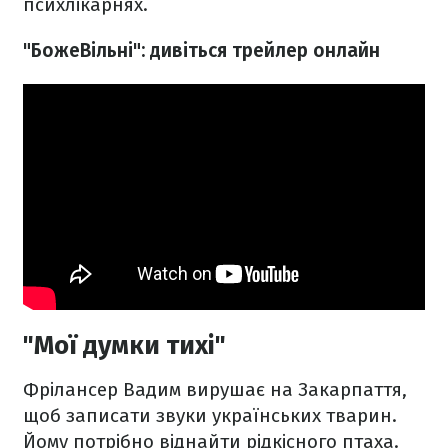
психлікарнях.
"БожеВільні": дивіться трейлер онлайн
"Мої думки тихі"
Фрілансер Вадим вирушає на Закарпаття,
щоб записати звуки українських тварин.
Йому потрібно віднайти рідкісного птаха.