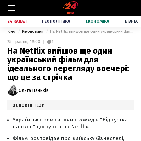
24 КАНАЛ
ГЕОПОЛІТИКА
ЕКОНОМІКА
БІЗНЕС
Кіно
Кіноновини
На Netflix вийшов ще один український фільм для ідеального перегляду ввечері: що це за стрічка
25 травня,
19:00
1
На Netflix вийшов ще один
український фільм для
ідеального перегляду ввечері:
що це за стрічка
Ольга Паньків
ОСНОВНІ ТЕЗИ
Українська романтична комедія "Відпустка
наосліп" доступна на Netflix.
Фільм розповідає про київську бізнеследі,