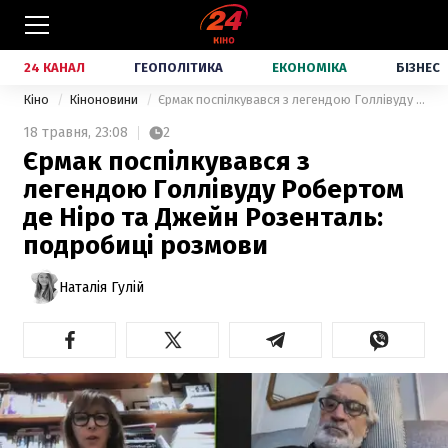
24 КАНАЛ
ГЕОПОЛІТИКА
ЕКОНОМІКА
БІЗНЕС
Кіно
Кіноновини
Єрмак поспілкувався з легендою Голлівуду Робертом де Ніро та Джейн Розенталь: подробиці розмови
18 травня,
23:08
2
Єрмак поспілкувався з
легендою Голлівуду Робертом
де Ніро та Джейн Розенталь:
подробиці розмови
Наталія Гулій