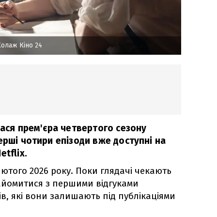
олаж Кіно 24
лася прем'єра четвертого сезону
ерші чотири епізоди вже доступні на
tflix.
 лютого 2026 року. Поки глядачі чекають
йомитися з першими відгуками
в, які вони залишають під публікаціями