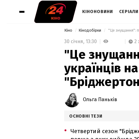
КІНОНОВИНИ
СЕРІАЛИ
Кіно
Кінодобірки
 "Це знущання": п
30 січня,
13:30
2 
"Це знущанн
українців на
"Бріджерто
Ольга Паньків
ОСНОВНІ ТЕЗИ
Четвертий сезон "Брідж