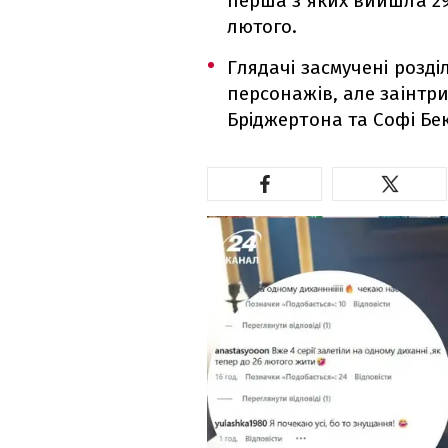
перша з яких вийшла 29
лютого.
Глядачі засмучені розді
персонажів, але заінтри
Бріджертона та Софі Бек