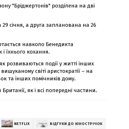
зону "Бріджертонів" розділена на дві
29 січня, а друга запланована на 26
тається навколо Бенедикта
 і їхнього кохання.
к розвиваються події у житті інших
 вишуканому світі аристократії – на
вок та інших помічників дому.
 Британії, як і всі попередні частини.
NETFLIX
ВІДГУКИ ДО КІНОСТРІЧОК