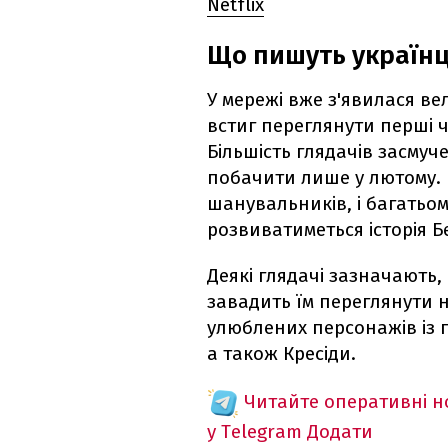
Netflix
Що пишуть українці
У мережі вже з'явилася вел
встиг переглянути перші ч
Більшість глядачів засмуч
побачити лише у лютому. 
шанувальників, і багатьом
розвиватиметься історія Б
Деякі глядачі зазначають,
завадить їм переглянути н
улюблених персонажів із п
а також Кресіди.
Читайте оперативні 
у Telegram
Додати