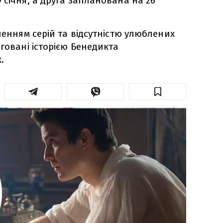
 січня, а друга запланована на 26
ленням серій та відсутністю улюблених
говані історією Бенедикта
.