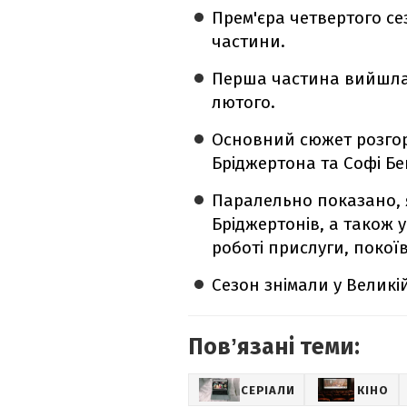
Прем'єра четвертого се
частини.
Перша частина вийшла 
лютого.
Основний сюжет розгор
Бріджертона та Софі Бек
Паралельно показано, я
Бріджертонів, а також у
роботі прислуги, покої
Сезон знімали у Великій
Повʼязані теми:
СЕРІАЛИ
КІНО