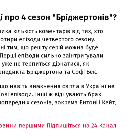
 про 4 сезон "Бріджертонів"?
ика кількість коментарів від тих, хто
отири епізоди четвертого сезону.
ені тим, що решту серій можна буде
Перші епізоди сильно заінтригували
 уже не терпиться дізнатися, як
енедикта Бріджертона та Софі Бек.
 що навіть вимкнення світла в Україні не
ові епізоди. Інші ж відчувають брак
опередніх сезонів, зокрема Ентоні і Кейт,
новини першими
Підпишіться на 24 Канал