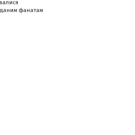
увалися
ідданим фанатам