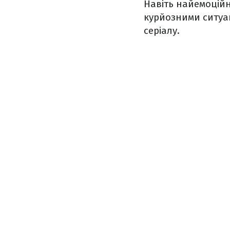
Навіть найемоцій
курйозними ситуац
серіалу.