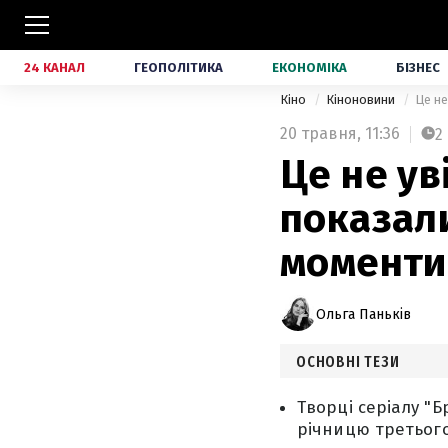
24 КАНАЛ
ГЕОПОЛІТИКА
ЕКОНОМІКА
БІЗНЕС
Кіно
Кіноновини
Це не
20 травня,
11:36
2
Це не ув
показал
моменти 
Ольга Паньків
ОСНОВНІ ТЕЗИ
Творці серіалу "Б
річницю третього