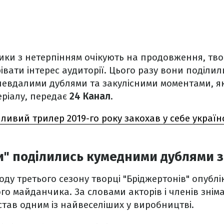
ки з нетерпінням очікують на продовження, твор
івати інтерес аудиторії. Цього разу вони поділил
евдалими дублями та закулісними моментами, як
еріалу, передає
24 Канал
.
ливий трилер 2019-го року закохав у себе україн
" поділились кумедними дублями з
ходу третього сезону творці "Бріджертонів" опубл
ого майданчика. За словами акторів і членів знім
 став одним із найвеселіших у виробництві.