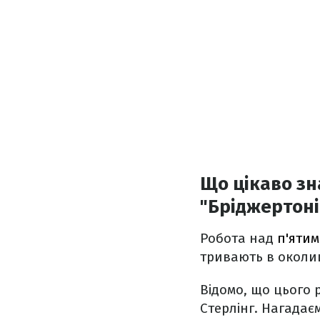
Що цікаво зн
"Бріджертоні
Робота над
п'ятим
тривають в околиц
Відомо, що цього 
Стерлінг. Нагадає