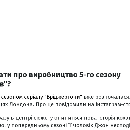
ати про виробництво 5-го сезону
в"?
 сезоном серіалу "Бріджертони"
вже розпочалася.
ях Лондона. Про це повідомили на інстаграм-сто
разу в центрі сюжету опиниться нова історія ко
мо, у попередньому сезоні її чоловік Джон неспод