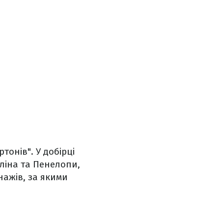
тонів". У добірці
ліна та Пенелопи,
ажів, за якими