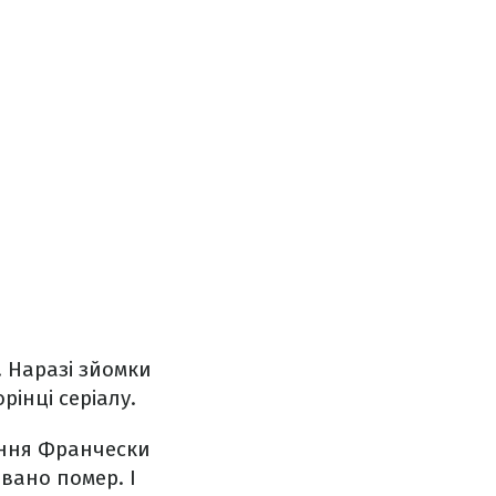
 Наразі зйомки
рінці серіалу.
хання Франчески
івано помер. І