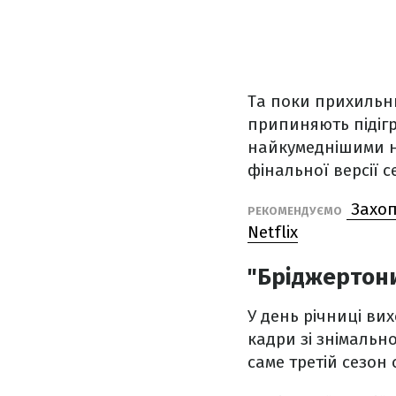
Та поки прихильни
припиняють підігр
найкумеднішими н
фінальної версії с
Захоп
РЕКОМЕНДУЄМО
Netflix
"Бріджертони
У день річниці ви
кадри зі знімальн
саме третій сезон