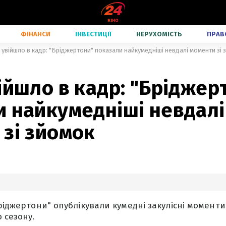
ФІНАНСИ
ІНВЕСТИЦІЇ
НЕРУХОМІСТЬ
ПРАВ
 увійшло в кадр: "Бріджертони" показали найкумедніші невдалі моменти зі 
ійшло в кадр: "Бріджер
и найкумедніші невдалі
зі зйомок
ріджертони" опублікували кумедні закулісні моменти
 сезону.