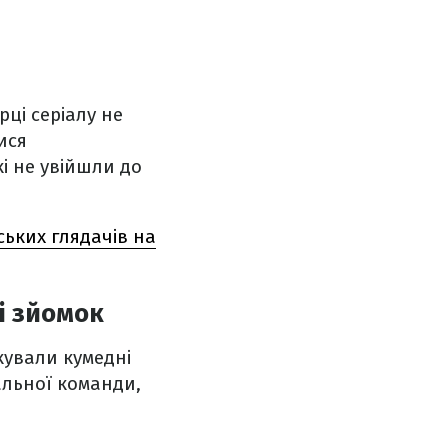
ці серіалу не
ися
і не увійшли до
ських глядачів на
і зйомок
ікували кумедні
альної команди,