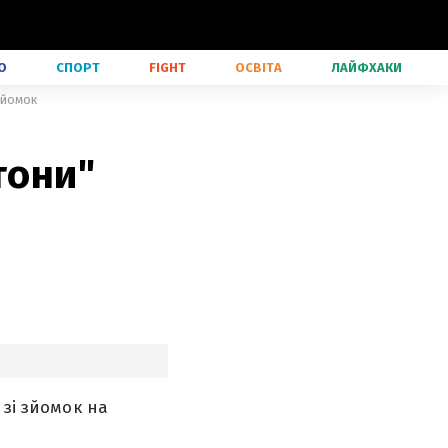
О
СПОРТ
FIGHT
ОСВІТА
ЛАЙФХАКИ
зйомок
тони"
 зі зйомок на