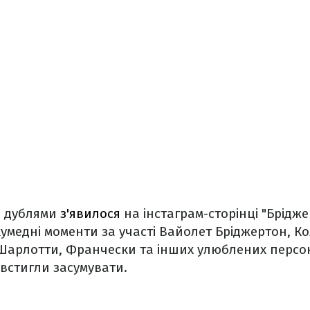
и дублями
з'явилося
на інстаграм-сторінці "Бріджер
медні моменти за участі Вайолет Бріджертон, Ко
 Шарлотти, Франчески та інших улюблених персон
встигли засумувати.