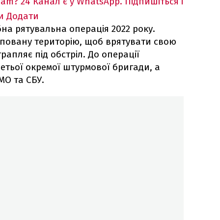
ram?
24 Канал є у WhatsApp. Підпишіться і
и
Додати
на рятувальна операція 2022 року.
повану територію, щоб врятувати свою
рапляє під обстріл. До операції
етьої окремої штурмової бригади, а
МО та СБУ.