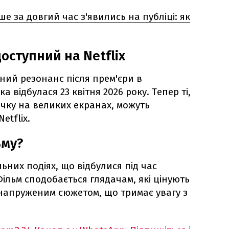
е за довгий час з'явились на публіці: як
оступний на Netflix
ний резонанс після прем'єри в
а відбулася 23 квітня 2026 року. Тепер ті,
ічку на великих екранах, можуть
etflix.
ьму?
ьних подіях, що відбулися під час
ільм сподобається глядачам, які цінують
з напруженим сюжетом, що тримає увагу з