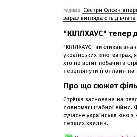
Сестри Олсен вперш
РАДИМО
зараз виглядають дівчата
"КІЛЛХАУС" тепер д
"КІЛЛХАУС" викликав знач
українських кінотеатрах, як
хто не встиг побачити стр
переглянути її онлайн на N
Про що сюжет філ
Стрічка заснована на реал
повномасштабної війни. Ф
сучасне українське кіно 
перших хвилин.