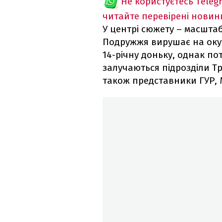
Не користуєтесь Teleg
читайте перевірені новин
У центрі сюжету – масштаб
Подружжя вирушає на оку
14-річну доньку, однак пот
залучаються підрозділи Тр
також представники ГУР, 