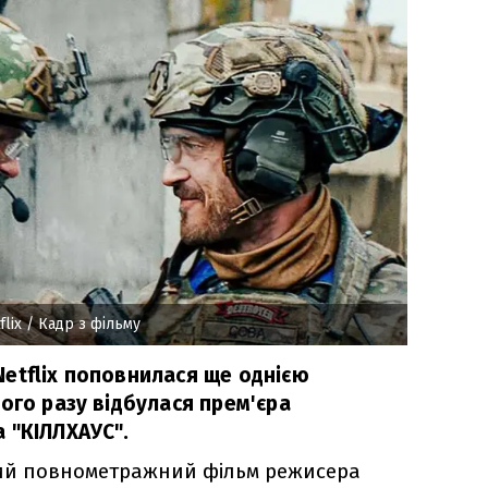
lix
/ Кадр з фільму
etflix поповнилася ще однією
ого разу відбулася прем'єра
 "КІЛЛХАУС".
ий повнометражний фільм режисера