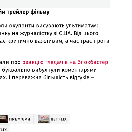
айн трейлер фільму
коли окупанти висувають ультиматум:
инку на журналістку зі США. Від цього
ає критично важливим, а час грає проти
дали про
реакцію глядачів на блокбастер
і буквально вибухнули коментарями
ах. І переважна більшість відгуків –
ПРЕМ'ЄРИ
NETFLIX
LIX