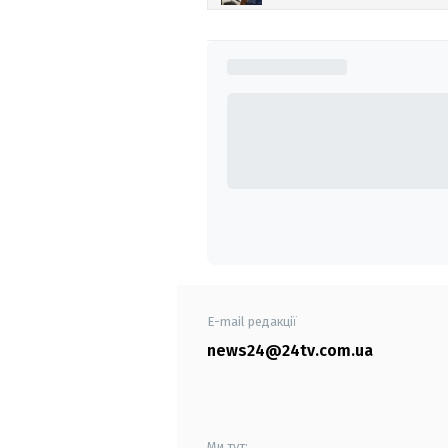
E-mail редакції
news24@24tv.com.ua
Ми тут: