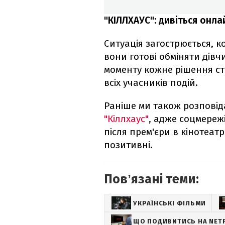
"КІЛЛХАУС": дивіться онл
Ситуація загострюється, 
вони готові обміняти дівч
моменту кожне рішення ст
всіх учасників подій.
Раніше ми також розпові
"Кіллхаус"
, адже соцмереж
після прем'єри в кінотеатр
позитивні.
Повʼязані теми:
УКРАЇНСЬКІ ФІЛЬМИ
ЩО ПОДИВИТИСЬ НА NETF