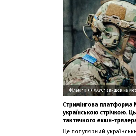
Фільм "КІЛЛХАУС" вийшов на Netf
Стримінгова платформа N
українською стрічкою. Ць
тактичного екшн-трилера
Це популярний українськ