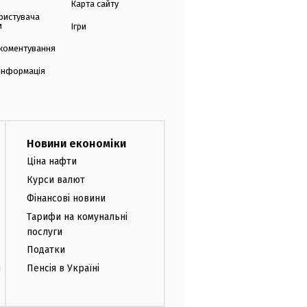
Карта сайту
ристувача
и
Ігри
коментування
 інформація
Новини економіки
Ціна нафти
Курси валют
Фінансові новини
Тарифи на комунальні
послуги
Податки
и
Пенсія в Україні