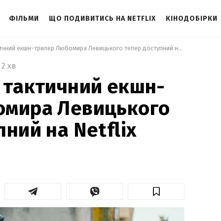
ФІЛЬМИ
ЩО ПОДИВИТИСЬ НА NETFLIX
КІНОДОБІРКИ
 Український тактичний екшн-трилер Любомира Левицького тепер доступний на Netflix 
2 хв
 тактичний екшн-
омира Левицького
ний на Netflix