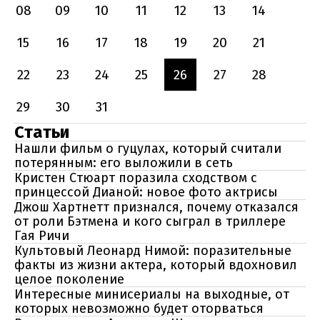
08
09
10
11
12
13
14
15
16
17
18
19
20
21
22
23
24
25
26
27
28
29
30
31
Статьи
Нашли фильм о гуцулах, который считали
потерянным: его выложили в сеть
Кристен Стюарт поразила сходством с
принцессой Дианой: новое фото актрисы
Джош Хартнетт признался, почему отказался
от роли Бэтмена и кого сыграл в триллере
Гая Ричи
Культовый Леонард Нимой: поразительные
факты из жизни актера, который вдохновил
целое поколение
Интересные минисериалы на выходные, от
которых невозможно будет оторваться