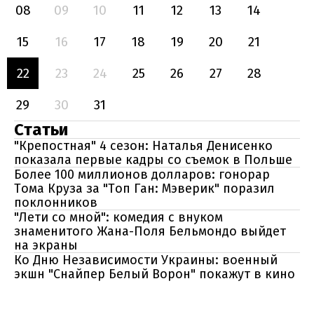
08
09
10
11
12
13
14
15
16
17
18
19
20
21
22
23
24
25
26
27
28
29
30
31
Статьи
"Крепостная" 4 сезон: Наталья Денисенко
показала первые кадры со съемок в Польше
Более 100 миллионов долларов: гонорар
Тома Круза за "Топ Ган: Мэверик" поразил
поклонников
"Лети со мной": комедия с внуком
знаменитого Жана-Поля Бельмондо выйдет
на экраны
Ко Дню Независимости Украины: военный
экшн "Снайпер Белый Ворон" покажут в кино