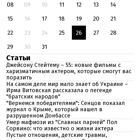
08
09
10
11
12
13
14
15
16
17
18
19
20
21
22
23
24
25
26
27
28
29
30
31
Статьи
Джейсону Стейтему – 55: новые фильмы с
харизматичным актером, которые смогут вас
поразить
На самом деле мир мало знает об Украине –
Ирма Витовская рассказала о легенде
"братских народов"
"Вернемся победителями": Сенцов показал
журнал о Крыме, который нашел в
разрушенном Донбассе
Умер мафиози из "Славных парней" Пол
Сорвино: что известно о жизни актера
Пустые отношения, детские травмы,