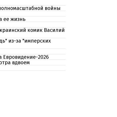
я полномасштабной войны
а ее жизнь
украинский комик Василий
ь" из-за "имперских
на Евровидение-2026
мотра вдвоем