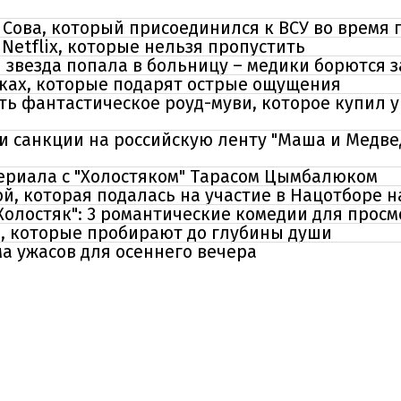
й Сова, который присоединился к ВСУ во врем
Netflix, которые нельзя пропустить
звезда попала в больницу – медики борются з
нках, которые подарят острые ощущения
ть фантастическое роуд-муви, которое купил 
 санкции на российскую ленту "Маша и Медвед
сериала с "Холостяком" Тарасом Цымбалюком
й, которая подалась на участие в Нацотборе 
"Холостяк": 3 романтические комедии для прос
, которые пробирают до глубины души
а ужасов для осеннего вечера