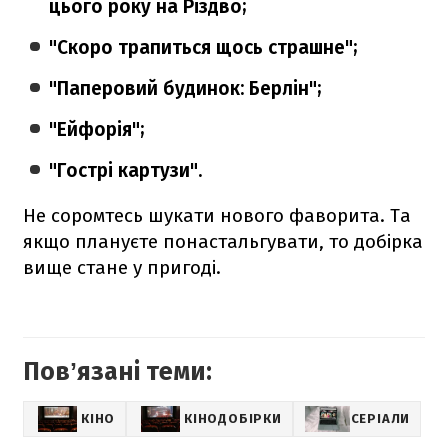
цього року на Різдво;
"Скоро трапиться щось страшне";
"Паперовий будинок: Берлін";
"Ейфорія";
"Гострі картузи".
Не соромтесь шукати нового фаворита. Та
якщо плануєте понастальгувати, то добірка
вище стане у пригоді.
Повʼязані теми:
КІНО
КІНОДОБІРКИ
СЕРІАЛИ