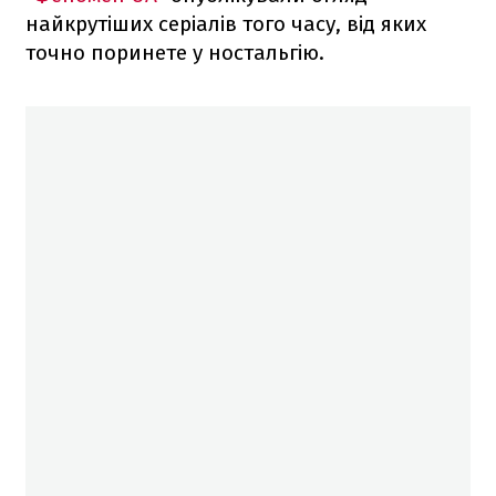
найкрутіших серіалів того часу, від яких
точно поринете у ностальгію.