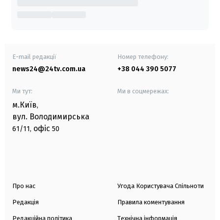
E-mail редакції
Номер телефону:
news24@24tv.com.ua
+38 044 390 5077
Ми тут:
Ми в соцмережах:
м.Київ
,
вул. Володимирська
офіс
61/11,
50
Про нас
Угода Користувача Спільноти
Редакція
Правила коментування
Редакційна політика
Технічна інформація