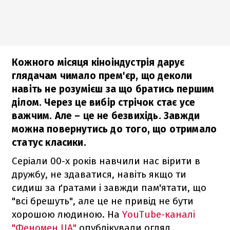
Кожного місяця кіноіндустрія дарує
глядачам чимало прем'єр, що деколи
навіть не розумієш за що братись першим
ділом. Через це вибір стрічок стає усе
важчим. Але – це не безвихідь. Завжди
можна повернутись до того, що отримало
статус класики.
Серіали 00-х років навчили нас вірити в
дружбу, не здаватися, навіть якщо ти
сидиш за ґратами і завжди пам'ятати, що
"всі брешуть", але це не привід не бути
хорошою людиною. На
YouTube-каналі
"Феномен UA"
опублікували огляд