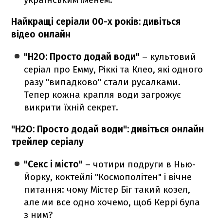
Найкращі серіали 00-х років: дивіться
відео онлайн
"Н2О: Просто додай води"
– культовий
серіал про Емму, Ріккі та Клео, які одного
разу "випадково" стали русалками.
Тепер кожна крапля води загрожує
викрити їхній секрет.
"Н2О: Просто додай води": дивіться онлайн
трейлер серіалу
"Секс і місто"
– чотири подруги в Нью-
Йорку, коктейлі "Космополітен" і вічне
питання: чому Містер Біг такий козел,
але ми все одно хочемо, щоб Керрі була
з ним?