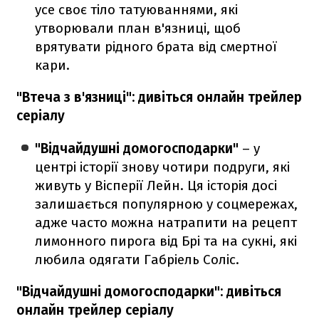
усе своє тіло татуюваннями, які
утворювали план в'язниці, щоб
врятувати рідного брата від смертної
кари.
"Втеча з в'язниці": дивіться онлайн трейлер
серіалу
"Відчайдушні домогосподарки"
– у
центрі історії знову чотири подруги, які
живуть у Вісперії Лейн. Ця історія досі
залишається популярною у соцмережах,
адже часто можна натрапити на рецепт
лимонного пирога від Брі та на сукні, які
любила одягати Габріель Соліс.
"Відчайдушні домогосподарки": дивіться
онлайн трейлер серіалу