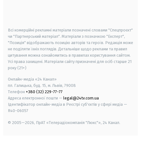
android
apple
smart tv
samsung smart tv
Всі комерційні рекламні матеріали позначені словами "Спецпроєкт"
чи "Партнерський матеріал". Матеріали з позначкою "Експерт",
"Позиція" відображають позицію авторів та героїв. Редакція може
не поділяти їхніх поглядів. Детальніше щодо реклами та правил
цитування можна ознайомитись в правилах користування сайтом.
Усі права захищені.
Матеріали сайту призначені для осіб старше
21
року (21+)
Онлайн-медіа «24 Канал»
пл. Галицька, буд. 15, м. Львів, 79008
Телефон
+380 (32) 229-77-77
Адреса електронної пошти —
legal@24tv.com.ua
Ідентифікатор онлайн-медіа в Реєстрі суб'єктів у сфері медіа —
R40-06057
© 2005—2026,
ПрАТ «Телерадіокомпанія "Люкс"», 24 Канал.