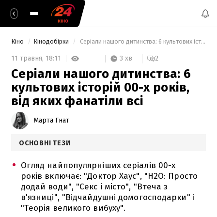
Кіно
Кінодобірки
 Серіали нашого дитинства: 6 культових історій 00-х років, від яких фанатіли всі 
3 хв
11 травня,
18:11
2
Серіали нашого дитинства: 6
культових історій 00-х років,
від яких фанатіли всі
Марта Гнат
ОСНОВНІ ТЕЗИ
Огляд найпопулярніших серіалів 00-х
років включає: "Доктор Хаус", "Н2О: Просто
додай води", "Секс і місто", "Втеча з
в'язниці", "Відчайдушні домогосподарки" і
"Теорія великого вибуху".