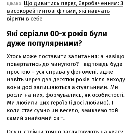
Що дивитись перед Євробаченням: 3
ЦІКАВО
високорейтингові фільми, які навчать
вірити в себе
Які серіали 00-х років були
дуже популярними?
Хтось може поставити запитання: а навіщо
повертатись до минулого? І відповідь буде
простою – уся справа у феномені, адже
навіть через два десятки років після виходу
вони досі залишаються актуальними. Ми
росли на них, формувались, як особистості.
Ми любили цих героїв (і досі любимо). І
коли стає сумно чи весело, вмикаємо той
самий знайомий світ.
Ось ці стрічки точно заслуговують на увагу