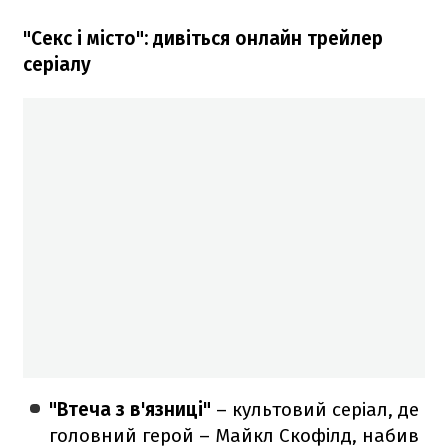
"Секс і місто": дивіться онлайн трейлер
серіалу
"Втеча з в'язниці"
– культовий серіал, де
головний герой – Майкл Скофілд, набив