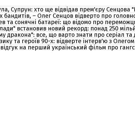
а, Супрун: хто ще відвідав прем'єру Сенцова "Н
х бандитів, – Олег Сенцов відверто про головн
ев та сонячні батареї: що відомо про переможц
лади" встановив новий рекорд: понад 250 мільй
 дракона": все, що варто знати про серіал та 
зику та героїв 90-х: відверте інтерв'ю з Олего
 відгук на перший український фільм про гангс