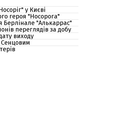
осоріг" у Києві
ого героя "Носорога"
я Берлінале "Алькаррас"
онів переглядів за добу
дату виходу
м Сенцовим
терів