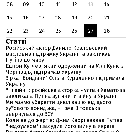
08
09
10
11
12
13
14
15
16
17
18
19
20
21
22
23
24
25
26
27
28
Статті
Російський актор Данило Козловський
висловив підтримку Україні та закликав
Путіна до миру
Ештон Кутчер, який одружений на Мілі Куніс з
Чернівців, підтримав Україну
Зірка "Бондіани" Ольга Куриленко підтримала
Україну
"Ні війні": російська акторка Чулпан Хаматова
закликала Путіна зупинити війну в Україні
Ми маємо уберегти цивілізацію від цього
ху*ового покидька, – Ірма Вітовська
звернулася до ЗСУ
Коли не до жартів: Джим Керрі назвав Путіна
"недоумком" і засудив його війну в Україні