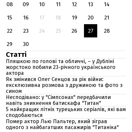
08
09
10
11
12
13
14
15
16
17
18
19
20
21
22
23
24
25
26
27
28
29
30
Статті
Пляшкою по голові та обличчі, – у Дубліні
жорстоко побили 23-річного українського
актора
Як змінився Олег Сенцов за рік війни:
ексклюзивна розмова з дружиною та фото з
сином
Несподівано: у "Сімпсонах" передбачили
навіть зникнення батискафа "Титан"
5 найкращих літніх турецьких серіалів, які вам
сподобаються
Помер актор Лью Пальтер, який зіграв
одного з найбагатших пасажирів "Титаніка"