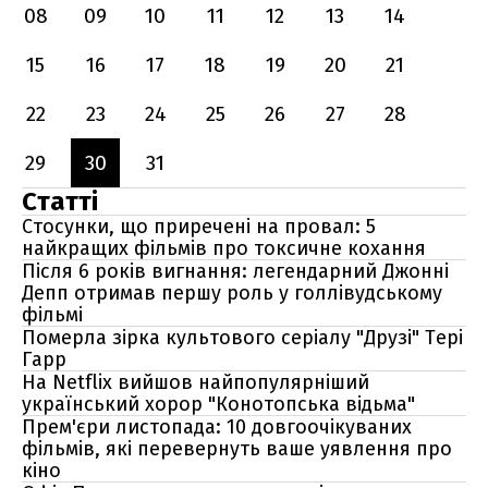
08
09
10
11
12
13
14
15
16
17
18
19
20
21
22
23
24
25
26
27
28
29
30
31
Статті
Стосунки, що приречені на провал: 5
найкращих фільмів про токсичне кохання
Після 6 років вигнання: легендарний Джонні
Депп отримав першу роль у голлівудському
фільмі
Померла зірка культового серіалу "Друзі" Тері
Гарр
На Netflix вийшов найпопулярніший
український хорор "Конотопська відьма"
Прем'єри листопада: 10 довгоочікуваних
фільмів, які перевернуть ваше уявлення про
кіно