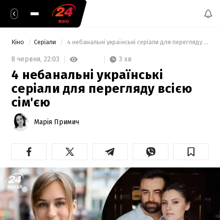
Кіно
Серіали
 4 небанальні українські серіали для перегляду всією сім'єю 
3 хв
8 червня,
22:03
4 небанальні українські
серіали для перегляду всією
сім'єю
Марія Примич