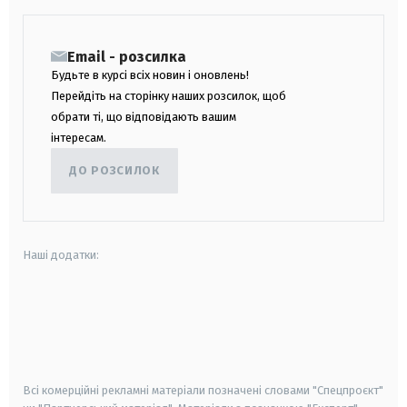
Email - розсилка
Будьте в курсі всіх новин і оновлень!
Перейдіть на сторінку наших розсилок, щоб
обрати ті, що відповідають вашим
інтересам.
ДО РОЗСИЛОК
Наші додатки:
android
apple
smart tv
samsung smart tv
Всі комерційні рекламні матеріали позначені словами "Спецпроєкт"