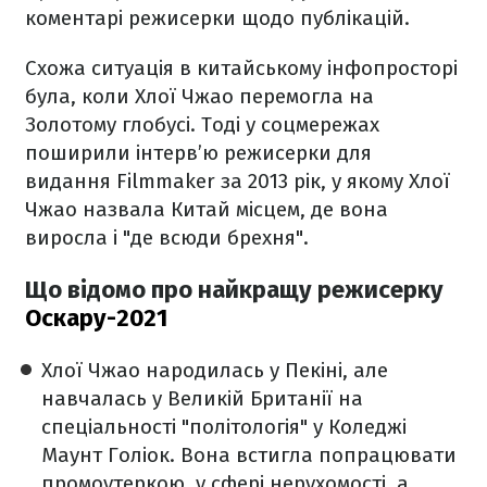
коментарі режисерки щодо публікацій.
Схожа ситуація в китайському інфопросторі
була, коли Хлої Чжао перемогла на
Золотому глобусі. Тоді у соцмережах
поширили інтерв’ю режисерки для
видання Filmmaker за 2013 рік, у якому Хлої
Чжао назвала Китай місцем, де вона
виросла і "де всюди брехня".
Що відомо про найкращу режисерку
Оскару-2021
Хлої Чжао народилась у Пекіні, але
навчалась у Великій Британії на
спеціальності "політологія" у Коледжі
Маунт Голіок. Вона встигла попрацювати
промоутеркою, у сфері нерухомості, а