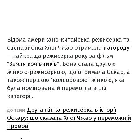
Відома американо-китайська режисерка та
сценаристка Хлої Чжао отримала
нагороду
–
найкраща режисерка року за фільм
"
Земля кочівників
". Вона стала другою
жінкою-режисеркою, що отримала Оскар, а
також першою "кольоровою" жінкою, яка
була номінована й перемогла в цій
категорії.
Друга жінка-режисерка в історії
ДО ТЕМИ
Оскару: що сказала Хлої Чжао у переможній
промові