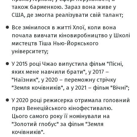
також барменкою. Зараз вона живе у
США, де змогла реалізувати свій талант;
Все змінилося в житті Хлої, коли вона
почала вивчати кіновиробництво у Школі
мистецтв Тіша Нью-Йоркського
університету;
У 2015 році Чжао випустила фільм "Пісні,
яких мене навчили брати", у 2017 –
"Наїзник", у 2020 – переможну стрічку
"Земля кочівників", а у 2021 – фільм "Вічні";
У 2020 році режисерка отримала головний
приз Венеційського кінофестивалю.
Цього самого року її номінували на
"Золотий глобус" за фільм "Земля
кочівників".