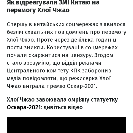
Як відреагували ЗМІ Китаю на
перемогу Хлої Чжао
Спершу в китайських соцмережах з'явилося
безліч схвальних повідомлень про перемогу
Хлої Чжао. Проте через декілька годин ці
пости зникли. Користувачі в соцмережах
почали скаржитися на цензуру. Згодом
стало зрозуміло, що відділ реклами
Центрального комітету КПК заборонив
медіа повідомляти, що режисерка Хлої
Чжао виграла премію Оскар-2021.
Хлої Чжао завоювала омріяну статуетку
Оскара-2021
: дивіться відео