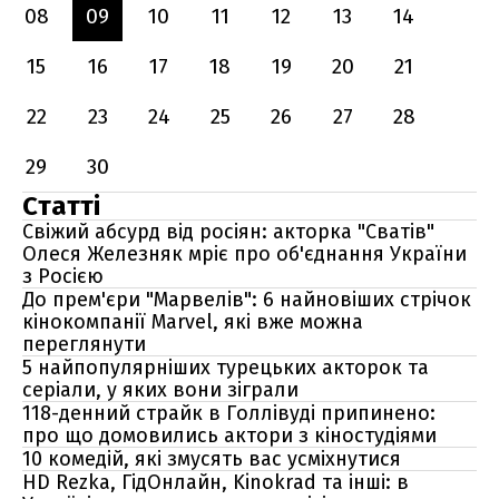
08
09
10
11
12
13
14
15
16
17
18
19
20
21
22
23
24
25
26
27
28
29
30
Статті
Свіжий абсурд від росіян: акторка "Сватів"
Олеся Железняк мріє про об'єднання України
з Росією
До прем'єри "Марвелів": 6 найновіших стрічок
кінокомпанії Marvel, які вже можна
переглянути
5 найпопулярніших турецьких акторок та
серіали, у яких вони зіграли
118-денний страйк в Голлівуді припинено:
про що домовились актори з кіностудіями
10 комедій, які змусять вас усміхнутися
HD Rezka, ГідОнлайн, Kinokrad та інші: в