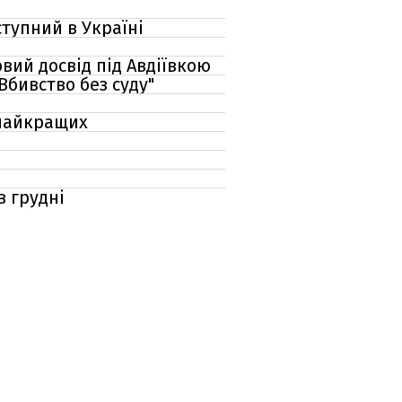
тупний в Україні
овий досвід під Авдіївкою
бивство без суду"
 найкращих
в грудні