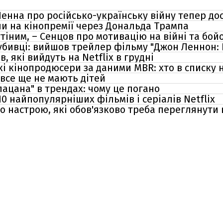
енна про російсько-українську війну тепер дос
ли на кінопремії через Дональда Трампа
утіним, – Сенцов про мотивацію на війні та бой
ивці: вийшов трейлер фільму "Джон Леннон: В
в, які вийдуть на Netflix в грудні
і кінопродюсери за даними MBR: хто в списку
 все ще не мають дітей
пацана" в трендах: чому це погано
10 найпопулярніших фільмів і серіалів Netfliх
о настрою, які обов'язково треба переглянути 