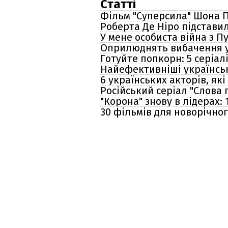
Статті
Фільм "Суперсила" Шона П
Роберта Де Ніро підстави
У мене особиста війна з П
Оприлюднять вибачення уб
Готуйте попкорн: 5 серіалі
Найефективніші українськ
6 українських акторів, які
Російський серіал "Слова 
"Корона" знову в лідерах: 
30 фільмів для новорічног