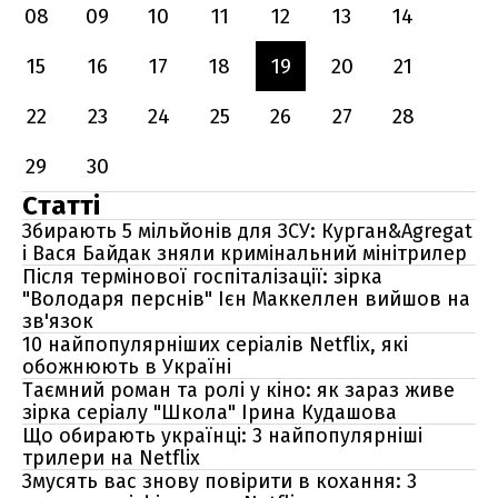
08
09
10
11
12
13
14
15
16
17
18
19
20
21
22
23
24
25
26
27
28
29
30
Статті
Збирають 5 мільйонів для ЗСУ: Курган&Agregat
і Вася Байдак зняли кримінальний мінітрилер
Після термінової госпіталізації: зірка
"Володаря перснів" Ієн Маккеллен вийшов на
зв'язок
10 найпопулярніших серіалів Netflix, які
обожнюють в Україні
Таємний роман та ролі у кіно: як зараз живе
зірка серіалу "Школа" Ірина Кудашова
Що обирають українці: 3 найпопулярніші
трилери на Netflix
Змусять вас знову повірити в кохання: 3