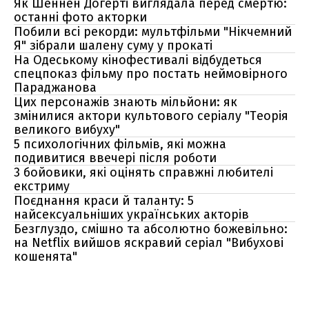
Як Шеннен Догерті виглядала перед смертю:
останні фото акторки
Побили всі рекорди: мультфільми "Нікчемний
Я" зібрали шалену суму у прокаті
На Одеському кінофестивалі відбудеться
спецпоказ фільму про постать неймовірного
Параджанова
Цих персонажів знають мільйони: як
змінилися актори культового серіалу "Теорія
великого вибуху"
5 психологічних фільмів, які можна
подивитися ввечері після роботи
3 бойовики, які оцінять справжні любителі
екстриму
Поєднання краси й таланту: 5
найсексуальніших українських акторів
Безглуздо, смішно та абсолютно божевільно:
на Netflix вийшов яскравий серіал "Вибухові
кошенята"