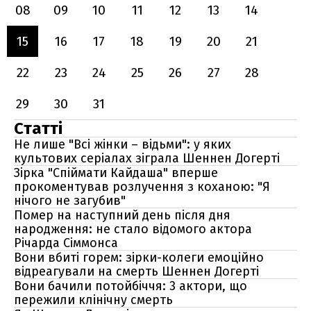
08
09
10
11
12
13
14
15
16
17
18
19
20
21
22
23
24
25
26
27
28
29
30
31
Статті
Не лише "Всі жінки – відьми": у яких
культових серіалах зіграла Шеннен Догерті
Зірка "Спіймати Кайдаша" вперше
прокоментував розлучення з коханою: "Я
нічого не загубив"
Помер на наступний день після дня
народження: не стало відомого актора
Річарда Сіммонса
Вони вбиті горем: зірки-колеги емоційно
відреагували на смерть Шеннен Догерті
Вони бачили потойбіччя: 3 актори, що
пережили клінічну смерть