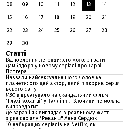
08
09
10
11
12
13
14
15
16
17
18
19
20
21
22
23
24
25
26
27
28
29
30
Статті
Відновлення легенди: хто може зіграти
Дамблдора у новому серіалі про Гаррі
Поттера
Назвали найсексуальнішого чоловіка
планети: хто цей актор, який підкорив серця
всього світу
МЗС відреагувало на скандальний фільм
"Глухі коханці" у Таллінні: "Злочини не можна
виправдати"
Де зараз і як виглядає в реальному житті
зірка серіалу "Реванш" Анна Сердюк
10 найкращих серіалів на Netflix, які