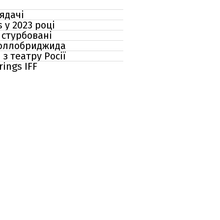
ядачі
 у 2023 році
 стурбовані
 Лоллобриджида
з театру Росії
ings IFF