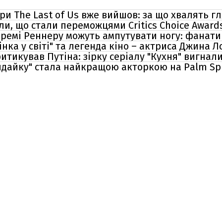
ри The Last of Us вже вийшов: за що хвалять гл
и, що стали переможцями Critics Choice Awards
ремі Реннеру можуть ампутувати ногу: фанати
нка у світі" та легенда кіно – актриса Джина
итикував Путіна: зірку серіалу "Кухня" вигнали 
дайку" стала найкращою акторкою на Palm Spr