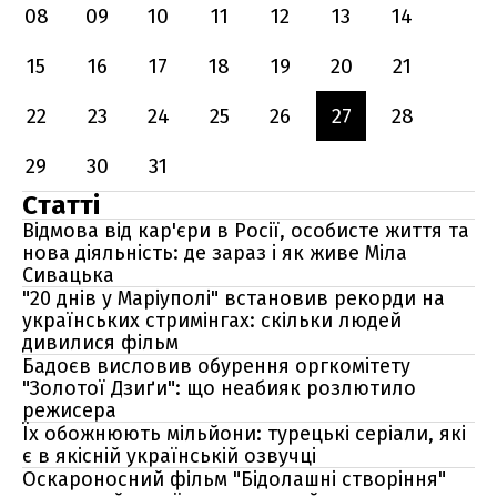
08
09
10
11
12
13
14
15
16
17
18
19
20
21
22
23
24
25
26
27
28
29
30
31
Статті
Відмова від кар'єри в Росії, особисте життя та
нова діяльність: де зараз і як живе Міла
Сивацька
"20 днів у Маріуполі" встановив рекорди на
українських стримінгах: скільки людей
дивилися фільм
Бадоєв висловив обурення оргкомітету
"Золотої Дзиґи": що неабияк розлютило
режисера
Їх обожнюють мільйони: турецькі серіали, які
є в якісній українській озвучці
Оскароносний фільм "Бідолашні створіння"