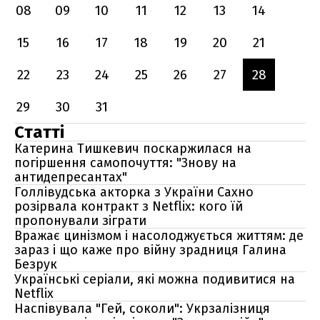
08
09
10
11
12
13
14
15
16
17
18
19
20
21
22
23
24
25
26
27
28
29
30
31
Статті
Катерина Тишкевич поскаржилася на
погіршення самопочуття: "Знову на
антидепресантах"
Голлівудська акторка з України Сахно
розірвала контракт з Netflix: кого їй
пропонували зіграти
Вражає цинізмом і насолоджується життям: де
зараз і що каже про війну зрадниця Галина
Безрук
Українські серіали, які можна подивитися на
Netflix
Наспівувала "Гей, соколи": Укрзалізниця